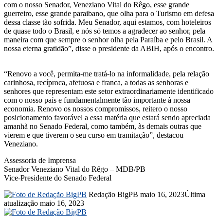
com o nosso Senador, Veneziano Vital do Rêgo, esse grande
guerreiro, esse grande paraibano, que olha para o Turismo em defesa
dessa classe tão sofrida. Meu Senador, aqui estamos, com hoteleiros
de quase todo o Brasil, e nós só temos a agradecer ao senhor, pela
maneira com que sempre o senhor olha pela Paraíba e pelo Brasil. A
nossa eterna gratidão”, disse o presidente da ABIH, após o encontro.
“Renovo a você, permita-me tratá-lo na informalidade, pela relação
carinhosa, recíproca, afetuosa e franca, a todas as senhoras e
senhores que representam este setor extraordinariamente identificado
com o nosso país e fundamentalmente tão importante à nossa
economia. Renovo os nossos compromissos, reitero o nosso
posicionamento favorável a essa matéria que estará sendo apreciada
amanhã no Senado Federal, como também, às demais outras que
vierem e que tiverem o seu curso em tramitação”, destacou
Veneziano.
Assessoria de Imprensa
Senador Veneziano Vital do Rêgo – MDB/PB
Vice-Presidente do Senado Federal
Mande
Redação BigPB
maio 16, 2023
Última
um
atualização maio 16, 2023
e-