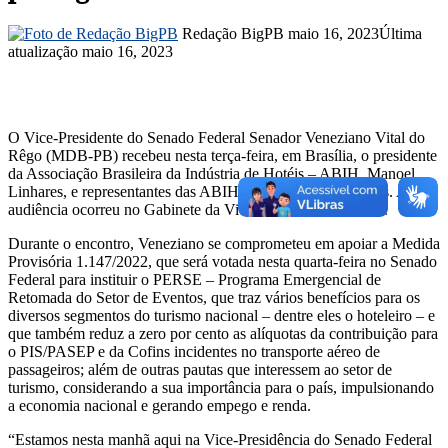
Mande
Redação BigPB
maio 16, 2023
Última
um
atualização maio 16, 2023
e-
mail
O Vice-Presidente do Senado Federal Senador Veneziano Vital do
Rêgo (MDB-PB) recebeu nesta terça-feira, em Brasília, o presidente
da Associação Brasileira da Indústria de Hotéis – ABIH, Manoel
Linhares, e representantes das ABIHs dos estados brasileiros. A
audiência ocorreu no Gabinete da Vice-Presidência da Casa.
Durante o encontro, Veneziano se comprometeu em apoiar a Medida
Provisória 1.147/2022, que será votada nesta quarta-feira no Senado
Federal para instituir o PERSE – Programa Emergencial de
Retomada do Setor de Eventos, que traz vários benefícios para os
diversos segmentos do turismo nacional – dentre eles o hoteleiro – e
que também reduz a zero por cento as alíquotas da contribuição para
o PIS/PASEP e da Cofins incidentes no transporte aéreo de
passageiros; além de outras pautas que interessem ao setor de
turismo, considerando a sua importância para o país, impulsionando
a economia nacional e gerando empego e renda.
“Estamos nesta manhã aqui na Vice-Presidência do Senado Federal