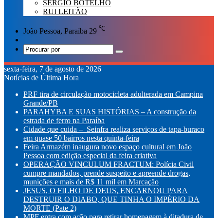
SÉRGIO BOTELHO
RUI LEITÃO
℃
João Pessoa, Paraíba
29
Switch
skin
Procurar
por
sexta-feira, 7 de agosto de 2026
Notícias de Última Hora
PRF tira de circulação motocicleta adulterada em Campina
Grande/PB
PARAHYBA E SUAS HISTÓRIAS – A construção da
estrada de ferro na Paraíba
Cidade que cuida – Seinfra realiza serviços de tapa-buraco
em quase 50 bairros nesta quinta-feira
Feira Armazém inaugura novo espaço cultural em João
Pessoa com edição especial da feira criativa
OPERAÇÃO VINCULUM FRACTUM: Polícia Civil
cumpre mandados, prende suspeito e apreende drogas,
munições e mais de R$ 11 mil em Marcação
JESUS, O FILHO DE DEUS, ENCARNOU PARA
DESTRUIR O DIABO, QUE TINHA O IMPÉRIO DA
MORTE (Pate 2)
MPF entra com ação para retirar homenagem à ditadura de