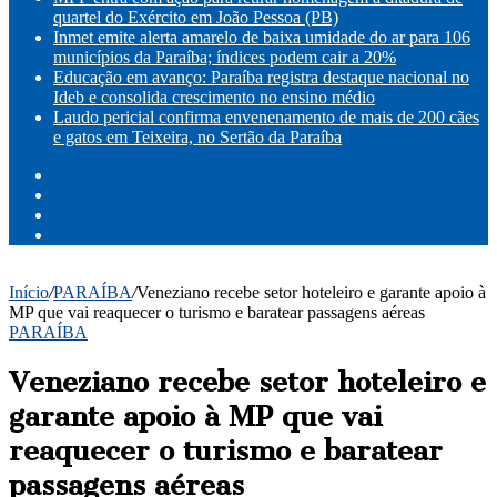
quartel do Exército em João Pessoa (PB)
Inmet emite alerta amarelo de baixa umidade do ar para 106
municípios da Paraíba; índices podem cair a 20%
Educação em avanço: Paraíba registra destaque nacional no
Ideb e consolida crescimento no ensino médio
Laudo pericial confirma envenenamento de mais de 200 cães
e gatos em Teixeira, no Sertão da Paraíba
Facebook
X
YouTube
Instagram
Início
/
PARAÍBA
/
Veneziano recebe setor hoteleiro e garante apoio à
MP que vai reaquecer o turismo e baratear passagens aéreas
PARAÍBA
Veneziano recebe setor hoteleiro e
garante apoio à MP que vai
reaquecer o turismo e baratear
passagens aéreas