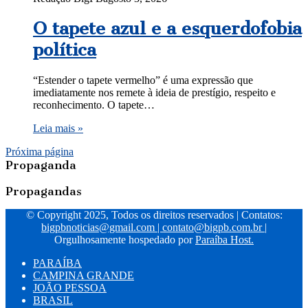
O tapete azul e a esquerdofobia
política
“Estender o tapete vermelho” é uma expressão que
imediatamente nos remete à ideia de prestígio, respeito e
reconhecimento. O tapete…
Leia mais »
Próxima página
Propaganda
Propagandas
© Copyright 2025, Todos os direitos reservados | Contatos:
bigpbnoticias@gmail.com
|
contato@bigpb.com.br
|
Orgulhosamente hospedado por
Paraíba Host.
PARAÍBA
CAMPINA GRANDE
JOÃO PESSOA
BRASIL