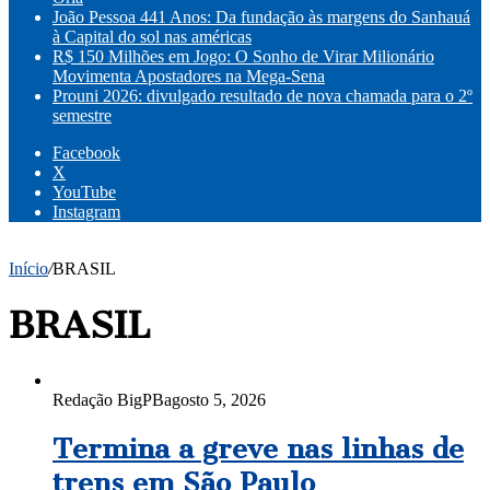
João Pessoa 441 Anos: Da fundação às margens do Sanhauá
à Capital do sol nas américas
R$ 150 Milhões em Jogo: O Sonho de Virar Milionário
Movimenta Apostadores na Mega-Sena
Prouni 2026: divulgado resultado de nova chamada para o 2º
semestre
Facebook
X
YouTube
Instagram
Início
/
BRASIL
BRASIL
Redação BigPB
agosto 5, 2026
Termina a greve nas linhas de
trens em São Paulo