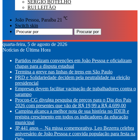
SÉRGIO BOTELHO
RUI LEITÃO
℃
João Pessoa, Paraíba
21
Switch skin
Procurar por
quarta-feira, 5 de agosto de 2026
Notícias de Última Hora
Partidos realizam convenções em João Pessoa e oficializam
chapas para a disputa estadual
Termina a greve nas linhas de trens em São Paulo
PRD e Solidariedade decidem pela neutralidade na eleição
presidencial
Empresas devem facilitar vacinação de trabalhadores contra o
sarampo
Procon-CG divulga pesquisa de preços para o Dia dos Pais
2026 com presentes que vão de R$ 19,99 a R$ 4.699,00
Campina alcança a melhor nota de sua história no IDEB e
registra crescimento em todos os indicadores da educação
municipal
JP 441 anos – Na missa comemorativa, Leo Bezerra celebra
aniversário de João Pessoa e convida população para festa na
Orla