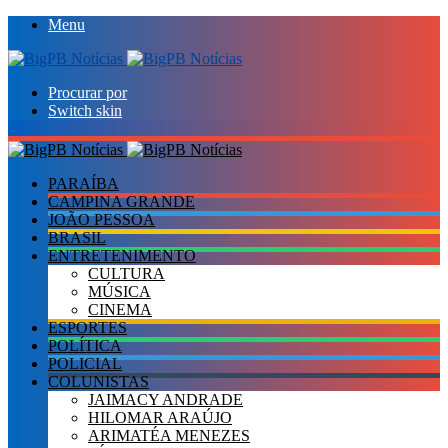
Menu
Procurar por
Switch skin
PARAÍBA
CAMPINA GRANDE
JOÃO PESSOA
BRASIL
ENTRETENIMENTO
CULTURA
MÚSICA
CINEMA
ESPORTES
POLÍTICA
POLICIAL
COLUNISTAS
JAIMACY ANDRADE
HILOMAR ARAÚJO
ARIMATÉA MENEZES