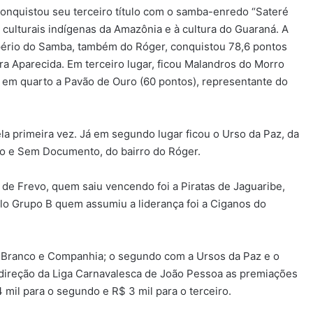
onquistou seu terceiro título com o samba-enredo “Sateré
culturais indígenas da Amazônia e à cultura do Guaraná. A
mpério do Samba, também do Róger, conquistou 78,6 pontos
Aparecida. Em terceiro lugar, ficou Malandros do Morro
 e em quarto a Pavão de Ouro (60 pontos), representante do
a primeira vez. Já em segundo lugar ficou o Urso da Paz, da
ço e Sem Documento, do bairro do Róger.
a de Frevo, quem saiu vencendo foi a Piratas de Jaguaribe,
elo Grupo B quem assumiu a liderança foi a Ciganos do
so Branco e Companhia; o segundo com a Ursos da Paz e o
ireção da Liga Carnavalesca de João Pessoa as premiações
4 mil para o segundo e R$ 3 mil para o terceiro.