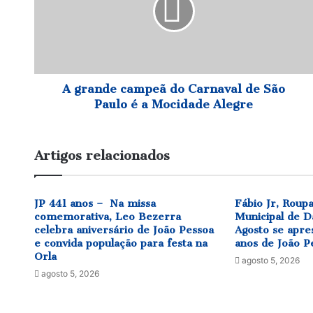
Carnaval
de
São
Paulo
é
a
A grande campeã do Carnaval de São
Mocidade
Paulo é a Mocidade Alegre
Alegre
Artigos relacionados
JP 441 anos – Na missa
Fábio Jr, Roup
comemorativa, Leo Bezerra
Municipal de D
celebra aniversário de João Pessoa
Agosto se apre
e convida população para festa na
anos de João P
Orla
agosto 5, 2026
agosto 5, 2026