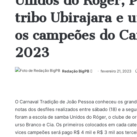
Unidos do Róger, P
tribo Ubirajara e 
os campeões do Ca
2023
Mande
Redação BigPB
fevereiro 21, 2023
Ú
um
e-
mail
O Carnaval Tradição de João Pessoa conheceu os grande
notas dos desfiles realizados entre sábado (18) e a segu
foram a escola de samba Unidos do Róger, o clube de orqu
urso Branco e Cia. Os primeiros colocados em cada categ
vices campeões será pago R$ 4 mil e R$ 3 mil aos tercei