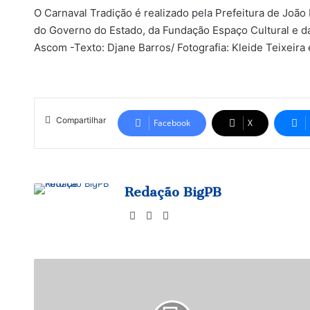
O Carnaval Tradição é realizado pela Prefeitura de João
do Governo do Estado, da Fundação Espaço Cultural e da
Ascom -Texto: Djane Barros/ Fotografia: Kleide Teixeira 
Compartilhar
Facebook
X
Redação BigPB
Website
Facebook
Instagram
A
grande
campeã
do