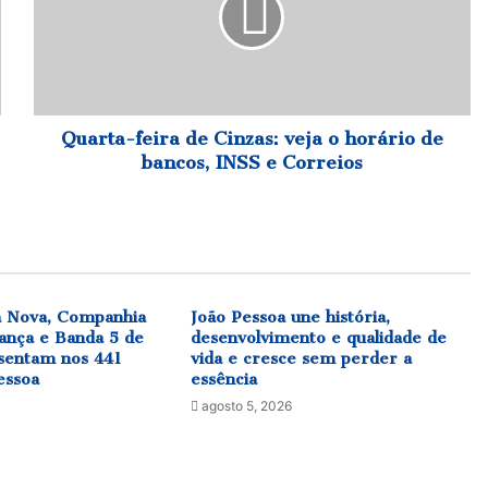
veja
o
horário
de
bancos,
INSS
Quarta-feira de Cinzas: veja o horário de
e
bancos, INSS e Correios
Correios
a Nova, Companhia
João Pessoa une história,
ança e Banda 5 de
desenvolvimento e qualidade de
sentam nos 441
vida e cresce sem perder a
essoa
essência
agosto 5, 2026