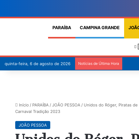
PARAÍBA
CAMPINA GRANDE
JOÃ
quinta-feira, 6 de agosto de 2026
Notícias de Última Hora
Início
/
PARAÍBA
/
JOÃO PESSOA
/
Unidos do Róger, Piratas de
Carnaval Tradição 2023
JOÃO PESSOA