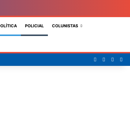
OLÍTICA
POLICIAL
COLUNISTAS
Procurar
por
Facebook
X
YouTub
Ins