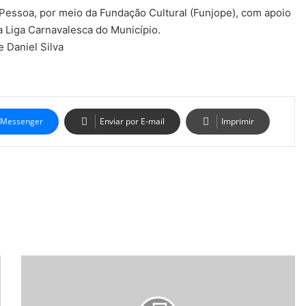
 Pessoa, por meio da Fundação Cultural (Funjope), com apoio
 Liga Carnavalesca do Município.
e Daniel Silva
Messenger
Enviar por E-mail
Imprimir
Quarta-
feira
de
Cinzas: