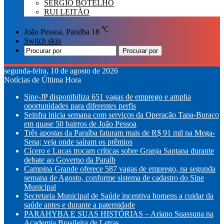
SÉRGIO BOTELHO
RUI LEITÃO
℃
João Pessoa, Paraíba
18
Switch skin
Procurar por
segunda-feira, 10 de agosto de 2026
Notícias de Última Hora
Sine-JP disponibiliza 651 vagas de emprego e amplia
oportunidades para diferentes perfis
Seinfra inicia semana com serviços da Operação Tapa-Buraco
em quase 50 bairros de João Pessoa
Três apostas da Paraíba faturam mais de R$ 91 mil na Mega-
Sena; veja onde saíram os prêmios
Cícero e Lucas trocam críticas sobre Granja Santana durante
debate ao Governo da Paraíb
Campina Grande oferece 587 vagas de emprego, na segunda
semana de Agosto, conforme sistema de cadastro do Sine
Municipal
Secretaria Municipal de Saúde incentiva homens a cuidar da
saúde antes e durante a paternidade
PARAHYBA E SUAS HISTÓRIAS – Ariano Suassuna na
Academia Brasileira de Letras