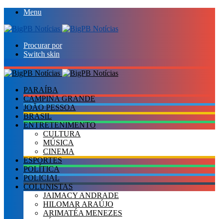
Menu
Procurar por
Switch skin
PARAÍBA
CAMPINA GRANDE
JOÃO PESSOA
BRASIL
ENTRETENIMENTO
CULTURA
MÚSICA
CINEMA
ESPORTES
POLÍTICA
POLICIAL
COLUNISTAS
JAIMACY ANDRADE
HILOMAR ARAÚJO
ARIMATÉA MENEZES