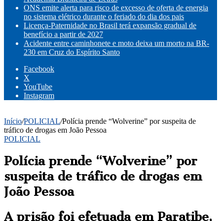
ONS emite alerta para risco de excesso de oferta de energia
no sistema elétrico durante o feriado do dia dos pais
Licença-Paternidade no Brasil terá expansão gradual de
benefício a partir de 2027
Acidente entre caminhonete e moto deixa um morto na BR-
230 em Cruz do Espírito Santo
Facebook
X
YouTube
Instagram
Início
/
POLICIAL
/
Polícia prende “Wolverine” por suspeita de
tráfico de drogas em João Pessoa
POLICIAL
Polícia prende “Wolverine” por
suspeita de tráfico de drogas em
João Pessoa
A prisão foi efetuada em Paratibe,