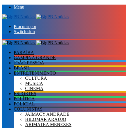
Menu
Procurar por
Switch skin
PARAÍBA
CAMPINA GRANDE
JOÃO PESSOA
BRASIL
ENTRETENIMENTO
CULTURA
MÚSICA
CINEMA
ESPORTES
POLÍTICA
POLICIAL
COLUNISTAS
JAIMACY ANDRADE
HILOMAR ARAÚJO
ARIMATÉA MENEZES