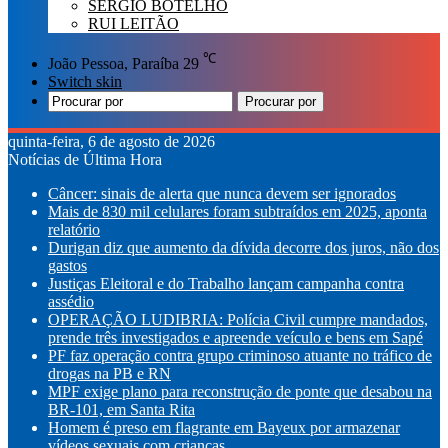
SÉRGIO BOTELHO
RUI LEITÃO
℃
João Pessoa, Paraíba
29
Switch skin
Procurar por
quinta-feira, 6 de agosto de 2026
Notícias de Última Hora
Câncer: sinais de alerta que nunca devem ser ignorados
Mais de 830 mil celulares foram subtraídos em 2025, aponta
relatório
Durigan diz que aumento da dívida decorre dos juros, não dos
gastos
Justiças Eleitoral e do Trabalho lançam campanha contra
assédio
OPERAÇÃO LUDIBRIA: Polícia Civil cumpre mandados,
prende três investigados e apreende veículo e bens em Sapé
PF faz operação contra grupo criminoso atuante no tráfico de
drogas na PB e RN
MPF exige plano para reconstrução de ponte que desabou na
BR-101, em Santa Rita
Homem é preso em flagrante em Bayeux por armazenar
vídeos sexuais com crianças