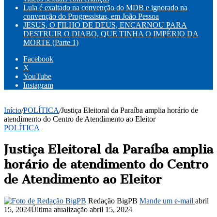
Lula é exaltado na convenção do MDB e ignorado na
convenção do Progressistas, em João Pessoa
JESUS, O FILHO DE DEUS, ENCARNOU PARA
DESTRUIR O DIABO, QUE TINHA O IMPÉRIO DA
MORTE (Parte 1)
Facebook
X
YouTube
Instagram
Início
/
POLÍTICA
/
Justiça Eleitoral da Paraíba amplia horário de
atendimento do Centro de Atendimento ao Eleitor
POLÍTICA
Justiça Eleitoral da Paraíba amplia
horário de atendimento do Centro
de Atendimento ao Eleitor
Redação BigPB
Mande um e-mail
abril
15, 2024
Última atualização abril 15, 2024