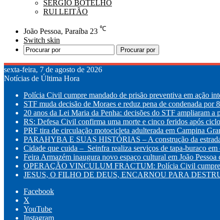
SÉRGIO BOTELHO
RUI LEITÃO
℃
João Pessoa, Paraíba
23
Switch skin
Procurar por
sexta-feira, 7 de agosto de 2026
Notícias de Última Hora
Polícia Civil cumpre mandado de prisão preventiva em ação int
STF muda decisão de Moraes e reduz pena de condenada por 8 
20 anos da Lei Maria da Penha: decisões do STF ampliaram a p
RS: Defesa Civil confirma uma morte e cinco feridos após cic
PRF tira de circulação motocicleta adulterada em Campina Gr
PARAHYBA E SUAS HISTÓRIAS – A construção da estrada d
Cidade que cuida – Seinfra realiza serviços de tapa-buraco em q
Feira Armazém inaugura novo espaço cultural em João Pessoa co
OPERAÇÃO VINCULUM FRACTUM: Polícia Civil cumpre mandad
JESUS, O FILHO DE DEUS, ENCARNOU PARA DESTRUI
Facebook
X
YouTube
Instagram