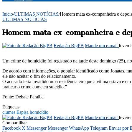
Início
/
ULTIMAS NOTÍCIAS
/
Homem mata ex-companheira e depois 
ULTIMAS NOTÍCIAS
Homem mata ex-companheira e depo
Redação BigPB
Mande um e-mail
fevere
Um crime de homicídio foi registrado na tarde deste domingo (25), no
De acordo com informações, o popular identificado como Jonatas, mu
ele não aceitar o fim do relacionamento.
O acusado teria invadido uma residência em que a vítima estava e em se
praticar o crime cometeu suicídio.”
Fonte: Debate Paraíba
Etiquetas
ciumes
Espisa
homicídio
Redação BigPB
Mande um e-mail
fevere
Compartilhar
Facebook
X
Messenger
Messenger
WhatsApp
Telegram
Enviar por 