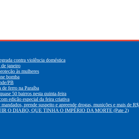
egrada contra violência doméstica
de janeiro
roteção às mulheres
lone bomba
ande/PB
e ferro na Paraíba
uase 50 bairros nesta quinta-feira
m edição especial da feira criativa
os, prende suspeito e apreende drogas, munições e mais de R$ 
R O DIABO, QUE TINHA O IMPÉRIO DA MORTE (Pate 2)