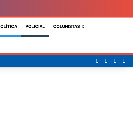
OLÍTICA
POLICIAL
COLUNISTAS
Procurar
por
Facebook
X
YouTub
Ins