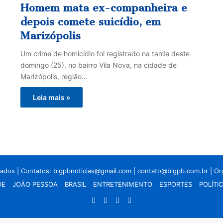
Homem mata ex-companheira e
depois comete suicídio, em
Marizópolis
Um crime de homicídio foi registrado na tarde deste
domingo (25), no bairro Vila Nova, na cidade de
Marizópolis, região…
Leia mais »
vados | Contatos:
bigpbnoticias@gmail.com
|
contato@bigpb.com.br
| O
DE
JOÃO PESSOA
BRASIL
ENTRETENIMENTO
ESPORTES
POLÍTI
Facebook
X
YouTube
Instagram