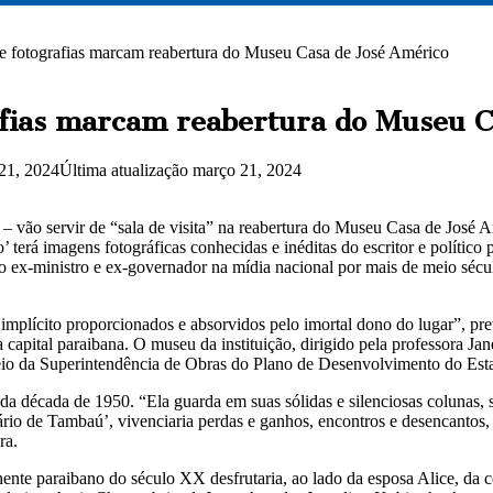
 e fotografias marcam reabertura do Museu Casa de José Américo
rafias marcam reabertura do Museu C
21, 2024
Última atualização março 21, 2024
s – vão servir de “sala de visita” na reabertura do Museu Casa de José
o’ terá imagens fotográficas conhecidas e inéditas do escritor e polític
 ex-ministro e ex-governador na mídia nacional por mais de meio século
o implícito proporcionados e absorvidos pelo imortal dono do lugar”, 
apital paraibana. O museu da instituição, dirigido pela professora Ja
io da Superintendência de Obras do Plano de Desenvolvimento do Est
década de 1950. “Ela guarda em suas sólidas e silenciosas colunas, so
io de Tambaú’, vivenciaria perdas e ganhos, encontros e desencantos, 
ra.
ente paraibano do século XX desfrutaria, ao lado da esposa Alice, da