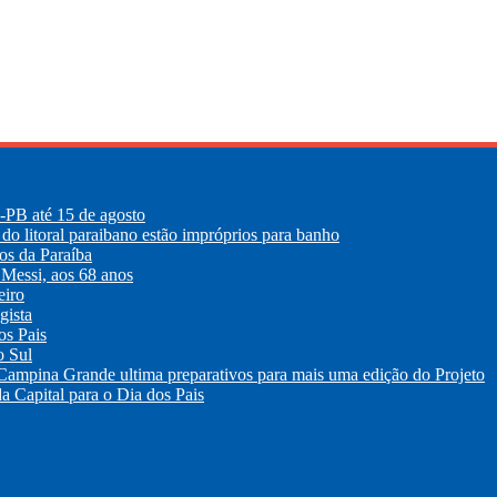
E-PB até 15 de agosto
 do litoral paraibano estão impróprios para banho
os da Paraíba
 Messi, aos 68 anos
eiro
gista
os Pais
o Sul
 Campina Grande ultima preparativos para mais uma edição do Projeto
a Capital para o Dia dos Pais