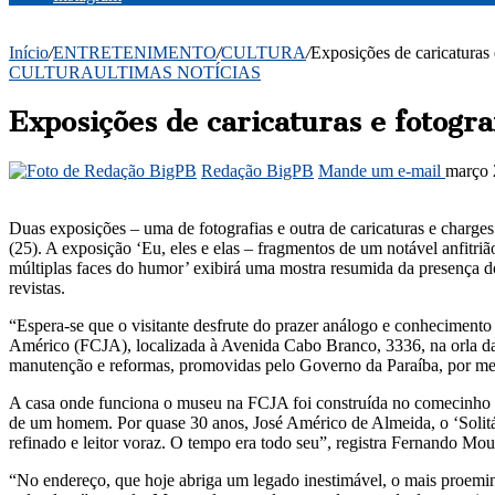
Início
/
ENTRETENIMENTO
/
CULTURA
/
Exposições de caricaturas
CULTURA
ULTIMAS NOTÍCIAS
Exposições de caricaturas e fotog
Redação BigPB
Mande um e-mail
março 
Duas exposições – uma de fotografias e outra de caricaturas e charge
(25). A exposição ‘Eu, eles e elas – fragmentos de um notável anfitriã
múltiplas faces do humor’ exibirá uma mostra resumida da presença do
revistas.
“Espera-se que o visitante desfrute do prazer análogo e conheciment
Américo (FCJA), localizada à Avenida Cabo Branco, 3336, na orla da c
manutenção e reformas, promovidas pelo Governo da Paraíba, por me
A casa onde funciona o museu na FCJA foi construída no comecinho da 
de um homem. Por quase 30 anos, José Américo de Almeida, o ‘Solitár
refinado e leitor voraz. O tempo era todo seu”, registra Fernando Mou
“No endereço, que hoje abriga um legado inestimável, o mais proemin