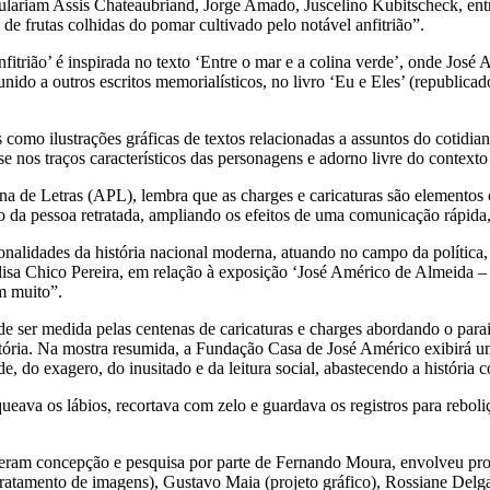
ulariam Assis Chateaubriand, Jorge Amado, Juscelino Kubitscheck, entr
e frutas colhidas do pomar cultivado pelo notável anfitrião”.
nfitrião’ é inspirada no texto ‘Entre o mar e a colina verde’, onde Jos
unido a outros escritos memorialísticos, no livro ‘Eu e Eles’ (republi
s como ilustrações gráficas de textos relacionadas a assuntos do cotidi
e nos traços característicos das personagens e adorno livre do contexto
a de Letras (APL), lembra que as charges e caricaturas são elementos
o da pessoa retratada, ampliando os efeitos de uma comunicação rápida,
lidades da história nacional moderna, atuando no campo da política, da
alisa Chico Pereira, em relação à exposição ‘José Américo de Almeida –
m muito”.
ode ser medida pelas centenas de caricaturas e charges abordando o para
rajetória. Na mostra resumida, a Fundação Casa de José Américo exibirá u
e, do exagero, do inusitado e da leitura social, abastecendo a históri
eava os lábios, recortava com zelo e guardava os registros para reboliço
ram concepção e pesquisa por parte de Fernando Moura, envolveu profi
tratamento de imagens), Gustavo Maia (projeto gráfico), Rossiane Delg