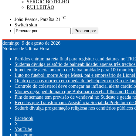
SÉRGIO BOTELHO
RUI LEITÃO
℃
João Pessoa, Paraíba
21
Switch skin
Procurar por
domingo, 9 de agosto de 2026
Notícias de Última Hora
Partidos entram na reta final para registrar candidaturas no TR
Sudema divulga relatório de balneabilidade: apenas três trechos
Inmet emite alerta amarelo de baixa umidade para 100 municípi
Luto no futebol: morre Jorge Messi, pai e empresário de Lionel
Quatro pessoas morrem em queda de helicóptero no Rio de Jan
Controle do colesterol deve começar na infância, alerta cardiolo
Moraes nega pedido para que Bolsonaro receba filhos no Dia d
Fim de semana tem previsão de vendaval no Sudeste e geada n
Receitas que Transformam: Assistência Social da Prefeitura de
Sedurb divulga programação religiosa nos cemitérios públicos d
Facebook
X
YouTube
Instagram