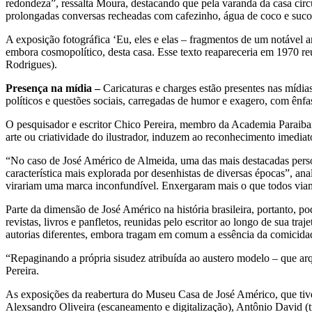
redondeza”, ressalta Moura, destacando que pela varanda da casa circ
prolongadas conversas recheadas com cafezinho, água de coco e suco d
A exposição fotográfica ‘Eu, eles e elas – fragmentos de um notável a
embora cosmopolítico, desta casa. Esse texto reapareceria em 1970 re
Rodrigues).
Presença na mídia –
Caricaturas e charges estão presentes nas mídia
políticos e questões sociais, carregadas de humor e exagero, com ênfas
O pesquisador e escritor Chico Pereira, membro da Academia Paraiban
arte ou criatividade do ilustrador, induzem ao reconhecimento imediat
“No caso de José Américo de Almeida, uma das mais destacadas persona
característica mais explorada por desenhistas de diversas épocas”, an
virariam uma marca inconfundível. Enxergaram mais o que todos via
Parte da dimensão de José Américo na história brasileira, portanto, p
revistas, livros e panfletos, reunidas pelo escritor ao longo de sua t
autorias diferentes, embora tragam em comum a essência da comicidad
“Repaginando a própria sisudez atribuída ao austero modelo – que arqu
Pereira.
As exposições da reabertura do Museu Casa de José Américo, que tive
Alexsandro Oliveira (escaneamento e digitalização), Antônio David (