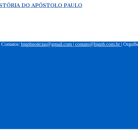
ISTÓRIA DO APÓSTOLO PAULO
| Contatos:
bigpbnoticias@gmail.com
|
contato@bigpb.com.br
| Orgul