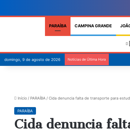
PARAÍBA
CAMPINA GRANDE
JOÃ
domingo, 9 de agosto de 2026
Notícias de Última Hora
Início
/
PARAÍBA
/
Cida denuncia falta de transporte para estud
PARAÍBA
Cida denuncia falt