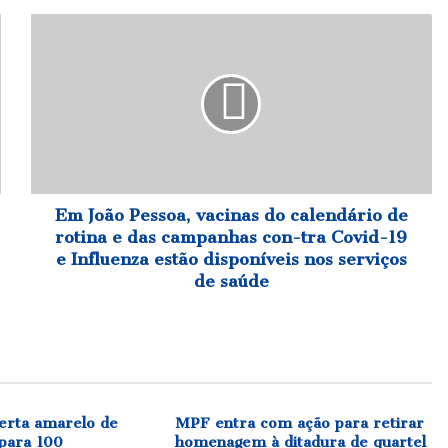
Em
João
Pessoa,
vacinas
do
calendário
de
rotina
e
das
Em João Pessoa, vacinas do calendário de
campanhas
rotina e das campanhas con-tra Covid-19
con-
e Influenza estão disponíveis nos serviços
tra
de saúde
Covid-
19
e
Influenza
estão
disponíveis
erta amarelo de
nos
MPF entra com ação para retirar
para 100
homenagem à ditadura de quartel
serviços