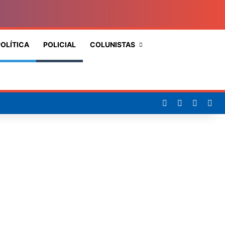
OLÍTICA
POLICIAL
COLUNISTAS
Procurar
por
Facebook
X
YouTub
Ins