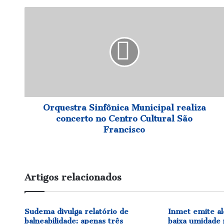
Orquestra
Sinfônica
Municipal
realiza
concerto
no
Centro
Cultural
São
Francisco
Orquestra Sinfônica Municipal realiza
concerto no Centro Cultural São
Francisco
Artigos relacionados
Sudema divulga relatório de
Inmet emite al
balneabilidade: apenas três
baixa umidade 