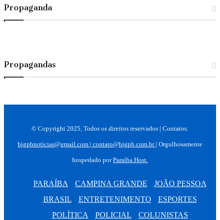
Propaganda
Propagandas
© Copyright 2025, Todos os direitos reservados | Contatos:
bigpbnoticias@gmail.com
|
contato@bigpb.com.br
| Orgulhosamente
hospedado por
Paraíba Host.
PARAÍBA
CAMPINA GRANDE
JOÃO PESSOA
BRASIL
ENTRETENIMENTO
ESPORTES
POLÍTICA
POLICIAL
COLUNISTAS