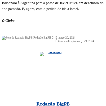
Bolsonaro à Argentina para a posse de Javier Milei, em dezembro do
ano passado. E, agora, com o pedido de ida a Israel.
O Globo
Mande
Redação BigPB
março 29, 2024
um
Última atualização março 29, 2024
e-
mail
Redação BigPB