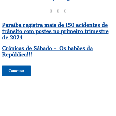
Website
Facebook
Instagram
Paraíba
Paraíba registra mais de 150 acidentes de
registra
trânsito com postes no primeiro trimestre
mais
de 2024
de
150
acidentes
Crônicas
Crônicas de Sábado - Os babões da
de
de
República!!!
trânsito
Sábado
com
-
postes
Os
no
babões
Comentar
primeiro
da
trimestre
República!!!
de
2024