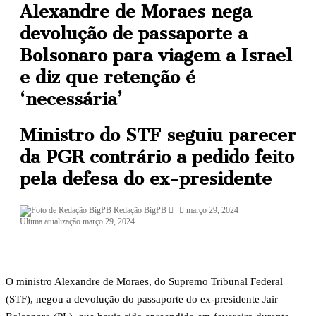
Alexandre de Moraes nega
devolução de passaporte a
Bolsonaro para viagem a Israel
e diz que retenção é
‘necessária’
Ministro do STF seguiu parecer
da PGR contrário a pedido feito
pela defesa do ex-presidente
Mande
Redação BigPB
março 29, 2024
um
Última atualização março 29, 2024
e-
mail
O ministro Alexandre de Moraes, do Supremo Tribunal Federal
(STF), negou a devolução do passaporte do ex-presidente Jair