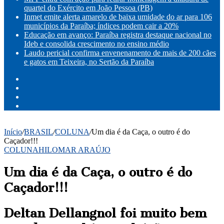
quartel do Exército em João Pessoa (PB)
Inmet emite alerta amarelo de baixa umidade do ar para 106
municípios da Paraíba; índices podem cair a 20%
Educação em avanço: Paraíba registra destaque nacional no
Ideb e consolida crescimento no ensino médio
Laudo pericial confirma envenenamento de mais de 200 cães
e gatos em Teixeira, no Sertão da Paraíba
Facebook
X
YouTube
Instagram
Início
/
BRASIL
/
COLUNA
/
Um dia é da Caça, o outro é do
Caçador!!!
COLUNA
HILOMAR ARAÚJO
Um dia é da Caça, o outro é do
Caçador!!!
Deltan Dellangnol foi muito bem