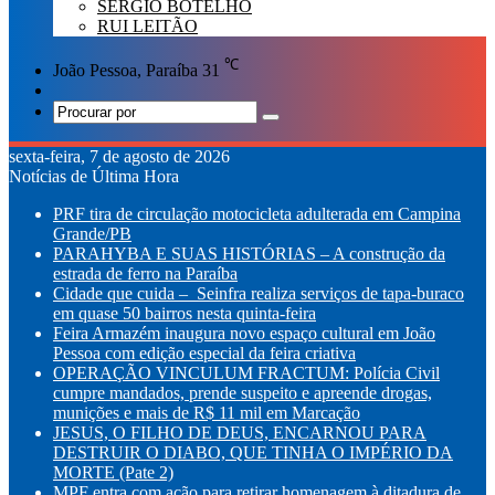
SÉRGIO BOTELHO
RUI LEITÃO
℃
João Pessoa, Paraíba
31
Switch
skin
Procurar
por
sexta-feira, 7 de agosto de 2026
Notícias de Última Hora
PRF tira de circulação motocicleta adulterada em Campina
Grande/PB
PARAHYBA E SUAS HISTÓRIAS – A construção da
estrada de ferro na Paraíba
Cidade que cuida – Seinfra realiza serviços de tapa-buraco
em quase 50 bairros nesta quinta-feira
Feira Armazém inaugura novo espaço cultural em João
Pessoa com edição especial da feira criativa
OPERAÇÃO VINCULUM FRACTUM: Polícia Civil
cumpre mandados, prende suspeito e apreende drogas,
munições e mais de R$ 11 mil em Marcação
JESUS, O FILHO DE DEUS, ENCARNOU PARA
DESTRUIR O DIABO, QUE TINHA O IMPÉRIO DA
MORTE (Pate 2)
MPF entra com ação para retirar homenagem à ditadura de