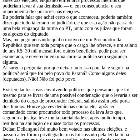
antes das eleições, enquanto enfrentava processos internos que
poderiam levar à sua demissão — e, em consequência, o seu
impedimento de concorrer nas eleições.
Eu poderia falar que achei certo o que aconteceu, poderia também
dizer que tudo tá errado no judiciário, e que esta ação não passa de
uma bela vingança da turma do PT, junto com os juízes que foram
os algozes do deputado.
Mas, me pego pensando qual o motivo de um Procurador da
República que tem toda pompa que o cargo lhe oferece, e um salário
de uns R$ 30 mil mensal,fora outros benefícios, pedir para ser
exonerado, e enveredar em uma carreira política sem segurança
alguma.
Aí surge a pergunta: por que deixar tudo isso para lá, e seguir na
política? será que foi pelo povo do Paraná? Como alguns deles
(deputados). Não! Não foi pelo povo.
Existem tantos casos envolvendo políticos que pensamos que foi
mesmo para se livrar de uma possível condenação que o levaria a ser
demitido do cargo de procurador federal, saindo assim pela porta
dos fundos. Houve graves denúncias contra ele, após ter
comandado como procurador todo processo da lava Jato que,
segundo a justiça, teve muita parcialidade e, após muito tempo,
resultou na anulação de quase todos os processos.
Deltan Dellangnol foi muito bem votado nas ultimas eleições, e
passou a ter fórum privilegiado, mas foi cassado pela lei da ficha