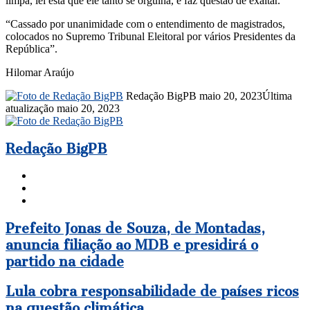
limpa, lei esta que ele tanto se orgulha, e faz questão de exaltar.
“Cassado por unanimidade com o entendimento de magistrados,
colocados no Supremo Tribunal Eleitoral por vários Presidentes da
República”.
Hilomar Araújo
Mande
Redação BigPB
maio 20, 2023
Última
um
atualização maio 20, 2023
e-
mail
Redação BigPB
Website
Facebook
Instagram
Prefeito
Prefeito Jonas de Souza, de Montadas,
Jonas
anuncia filiação ao MDB e presidirá o
de
partido na cidade
Souza,
de
Montadas,
Lula
Lula cobra responsabilidade de países ricos
anuncia
cobra
na questão climática