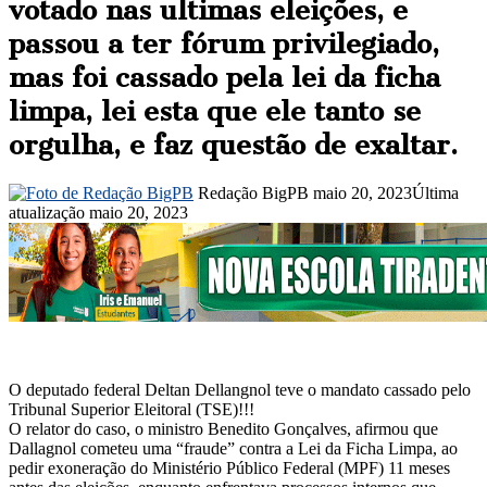
votado nas ultimas eleições, e
passou a ter fórum privilegiado,
mas foi cassado pela lei da ficha
limpa, lei esta que ele tanto se
orgulha, e faz questão de exaltar.
Mande
Redação BigPB
maio 20, 2023
Última
um
atualização maio 20, 2023
e-
mail
O deputado federal Deltan Dellangnol teve o mandato cassado pelo
Tribunal Superior Eleitoral (TSE)!!!
O relator do caso, o ministro Benedito Gonçalves, afirmou que
Dallagnol cometeu uma “fraude” contra a Lei da Ficha Limpa, ao
pedir exoneração do Ministério Público Federal (MPF) 11 meses