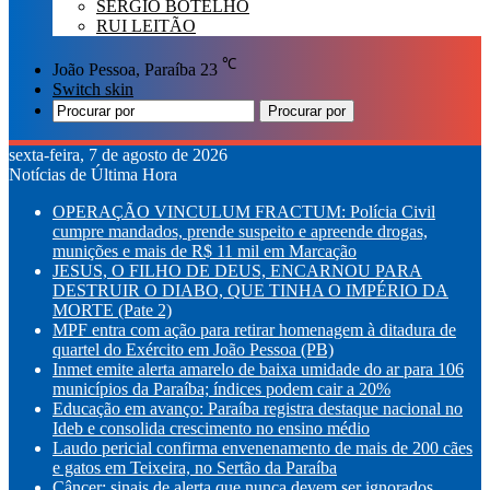
SÉRGIO BOTELHO
RUI LEITÃO
℃
João Pessoa, Paraíba
23
Switch skin
Procurar por
sexta-feira, 7 de agosto de 2026
Notícias de Última Hora
OPERAÇÃO VINCULUM FRACTUM: Polícia Civil
cumpre mandados, prende suspeito e apreende drogas,
munições e mais de R$ 11 mil em Marcação
JESUS, O FILHO DE DEUS, ENCARNOU PARA
DESTRUIR O DIABO, QUE TINHA O IMPÉRIO DA
MORTE (Pate 2)
MPF entra com ação para retirar homenagem à ditadura de
quartel do Exército em João Pessoa (PB)
Inmet emite alerta amarelo de baixa umidade do ar para 106
municípios da Paraíba; índices podem cair a 20%
Educação em avanço: Paraíba registra destaque nacional no
Ideb e consolida crescimento no ensino médio
Laudo pericial confirma envenenamento de mais de 200 cães
e gatos em Teixeira, no Sertão da Paraíba
Câncer: sinais de alerta que nunca devem ser ignorados