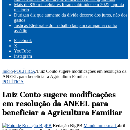
Mais de 830 mil celulares foram subtraídos em 2025, aponta
relatório
Durigan diz que aumento da dívida decorre dos juros, não dos
gastos
Justiças Eleitoral e do Trabalho lançam campanha contra
assédio
Facebook
X
YouTube
Instagram
Início
/
POLÍTICA
/
Luiz Couto sugere modificações em resolução da
ANEEL para beneficiar a Agricultura Familiar
POLÍTICA
Luiz Couto sugere modificações
em resolução da ANEEL para
beneficiar a Agricultura Familiar
Redação BigPB
Mande um e-mail
abril