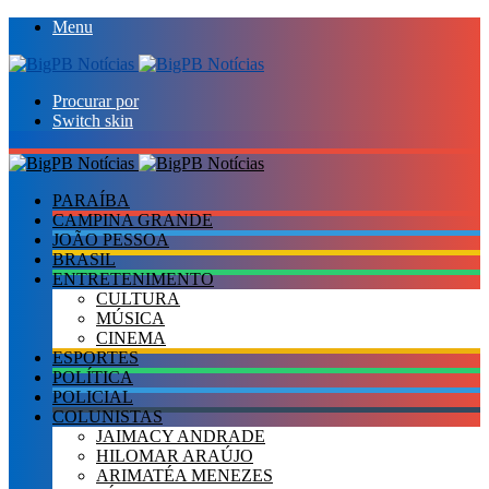
Menu
Procurar por
Switch skin
PARAÍBA
CAMPINA GRANDE
JOÃO PESSOA
BRASIL
ENTRETENIMENTO
CULTURA
MÚSICA
CINEMA
ESPORTES
POLÍTICA
POLICIAL
COLUNISTAS
JAIMACY ANDRADE
HILOMAR ARAÚJO
ARIMATÉA MENEZES