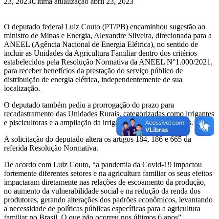
23, 2023
Última atualização abril 23, 2023
O deputado federal Luiz Couto (PT/PB) encaminhou sugestão ao
ministro de Minas e Energia, Alexandre Silveira, direcionada para a
ANEEL (Agência Nacional de Energia Elétrica), no sentido de
incluir as Unidades da Agricultura Familiar dentro dos critérios
estabelecidos pela Resolução Normativa da ANEEL N°1.000/2021,
para receber benefícios da prestação do serviço público de
distribuição de energia elétrica, independentemente de sua
localização.
O deputado também pediu a prorrogação do prazo para
recadastramento das Unidades Rurais, categorizadas como irrigantes
e piscicultoras e a ampliação da irrigação para outras culturas.
A solicitação do deputado altera os artigos 184, 186 e 665 da
referida Resolução Normativa.
De acordo com Luiz Couto, “a pandemia da Covid-19 impactou
fortemente diferentes setores e na agricultura familiar os seus efeitos
impactaram diretamente nas relações de escoamento da produção,
no aumento da vulnerabilidade social e na redução da renda dos
produtores, gerando alterações dos padrões econômicos, levantando
a necessidade de políticas públicas específicas para a agricultura
familiar no Brasil. O que não ocorreu nos últimos 6 anos”.