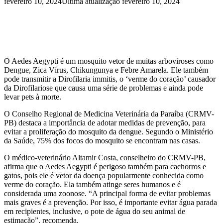
fevereiro 10, 2024
Última atualização fevereiro 10, 2024
O Aedes Aegypti é um mosquito vetor de muitas arboviroses como
Dengue, Zica Vírus, Chikungunya e Febre Amarela. Ele também
pode transmitir a Dirofilaria immitis, o ‘verme do coração’ causador
da Dirofilariose que causa uma série de problemas e ainda pode
levar pets à morte.
O Conselho Regional de Medicina Veterinária da Paraíba (CRMV-
PB) destaca a importância de adotar medidas de prevenção, para
evitar a proliferação do mosquito da dengue. Segundo o Ministério
da Saúde, 75% dos focos do mosquito se encontram nas casas.
O médico-veterinário Altamir Costa, conselheiro do CRMV-PB,
afirma que o Aedes Aegypti é perigoso também para cachorros e
gatos, pois ele é vetor da doença popularmente conhecida como
verme do coração. Ela também atinge seres humanos e é
considerada uma zoonose. “A principal forma de evitar problemas
mais graves é a prevenção. Por isso, é importante evitar água parada
em recipientes, inclusive, o pote de água do seu animal de
estimação”, recomenda.