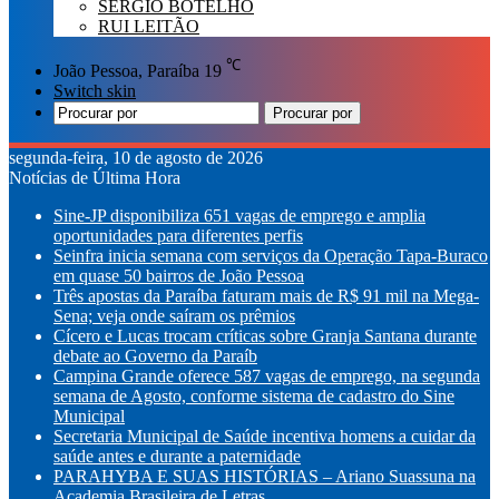
SÉRGIO BOTELHO
RUI LEITÃO
℃
João Pessoa, Paraíba
19
Switch skin
Procurar por
segunda-feira, 10 de agosto de 2026
Notícias de Última Hora
Sine-JP disponibiliza 651 vagas de emprego e amplia
oportunidades para diferentes perfis
Seinfra inicia semana com serviços da Operação Tapa-Buraco
em quase 50 bairros de João Pessoa
Três apostas da Paraíba faturam mais de R$ 91 mil na Mega-
Sena; veja onde saíram os prêmios
Cícero e Lucas trocam críticas sobre Granja Santana durante
debate ao Governo da Paraíb
Campina Grande oferece 587 vagas de emprego, na segunda
semana de Agosto, conforme sistema de cadastro do Sine
Municipal
Secretaria Municipal de Saúde incentiva homens a cuidar da
saúde antes e durante a paternidade
PARAHYBA E SUAS HISTÓRIAS – Ariano Suassuna na
Academia Brasileira de Letras