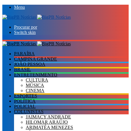
Menu
Procurar por
Switch skin
PARAÍBA
CAMPINA GRANDE
JOÃO PESSOA
BRASIL
ENTRETENIMENTO
CULTURA
MÚSICA
CINEMA
ESPORTES
POLÍTICA
POLICIAL
COLUNISTAS
JAIMACY ANDRADE
HILOMAR ARAÚJO
ARIMATÉA MENEZES