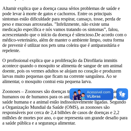
Altamir explica que a doença causa sérios problemas de saúde e
pode levar à morte de gatos e cachorros. Entre os principais
sintomas estão dificuldade para respirar, cansaço, tosse, perda de
peso e mucosas arroxeadas. ”Infelizmente, não existe uma
medicação específica e nós vamos tratando os sintomas”, falou,
acrescentando que o início da doença é silencioso.De acordo com o
médico-veterinário, além de manter o ambiente limpo, outra forma
de prevenir é utilizar nos pets uma coleira que é antiparasitária e
repelente.
O profissional explica que a proliferação da Dirofilaria immitis
acontece quando o mosquito se alimenta de sangue de um animal
doente, pois os vermes adultos se alojam no coração e produzem
larvas muito pequenas que ficam na corrente sanguínea. Ao se
alimentar, o mosquito contrai esta pequena larva.
Zoonoses – Zoonoses são doenças transmitidas de animais para
humanos ou de humanos para os animais, comprovando o quanto a
saúde humana e a animal estão indissoluvelmente ligadas. Segundo
a Organização Mundial da Saúde (OMS), as zoonoses são
responsáveis por cerca de 2,4 bilhões de casos de doenças e 2,2
milhões de mortes por ano, o que representa um grande desafio para
a saúde pública e a segurança alimentar.