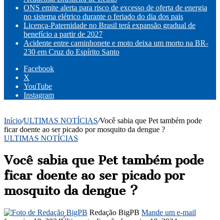
ONS emite alerta para risco de excesso de oferta de energia
no sistema elétrico durante o feriado do dia dos pais
Licença-Paternidade no Brasil terá expansão gradual de
benefício a partir de 2027
Acidente entre caminhonete e moto deixa um morto na BR-
230 em Cruz do Espírito Santo
Facebook
X
YouTube
Instagram
Início
/
ULTIMAS NOTÍCIAS
/
Você sabia que Pet também pode
ficar doente ao ser picado por mosquito da dengue ?
ULTIMAS NOTÍCIAS
Você sabia que Pet também pode
ficar doente ao ser picado por
mosquito da dengue ?
Redação BigPB
Mande um e-mail