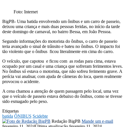
Foto: Internet
BigPB- Uma batida envolvendo um ônibus e um carro de passeio,
deixou uma criança e mais duas pessoas feridas, no início da tarde
deste domingo de carnaval, no bairro Bessa, em João Pessoa.
Segundo informações do motorista do ônibus, o carro de passeio
teria avançado o sinal de trânsito e bateu no ônibus. O impacto foi
tão violento que o ônibus ficou literalmente em cima do carro.
O veículo, que capotou e ficou com as rodas para cima, estava
ocupado por um casal e uma criança que sofreram ferimentos leves.
No ônibus só estava o motorista, que não sofreu ferimento grave. A
perícia vai analisar, com ajuda de câmeras do loca, quem realmente
provocou o acidente.
A cena chamou a atenção de quem passagem pelo local, uma vez
que o veículo de passeio estava debaixo do ônibus, como se tivesse
sido esmagado pelo peso.
Etiquetas
batida
ÔNIBUS
Scidebte
Redação BigPB
Mande um e-mail
fevereiro 11, 2024
Última atualização fevereiro 11, 2024