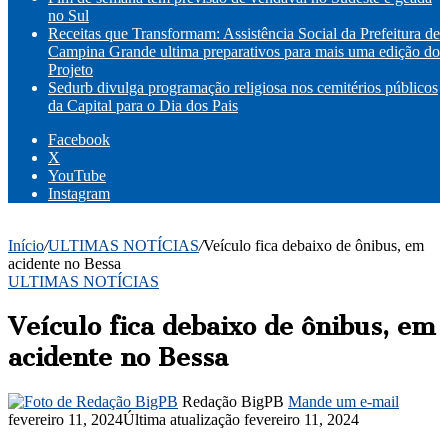
no Sul
Receitas que Transformam: Assistência Social da Prefeitura de
Campina Grande ultima preparativos para mais uma edição do
Projeto
Sedurb divulga programação religiosa nos cemitérios públicos
da Capital para o Dia dos Pais
Facebook
X
YouTube
Instagram
Início
/
ULTIMAS NOTÍCIAS
/
Veículo fica debaixo de ônibus, em
acidente no Bessa
ULTIMAS NOTÍCIAS
Veículo fica debaixo de ônibus, em
acidente no Bessa
Redação BigPB
Mande um e-mail
fevereiro 11, 2024
Última atualização fevereiro 11, 2024