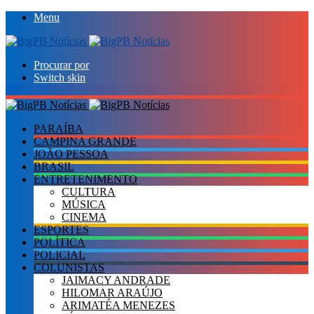
Menu
Procurar por
Switch skin
PARAÍBA
CAMPINA GRANDE
JOÃO PESSOA
BRASIL
ENTRETENIMENTO
CULTURA
MÚSICA
CINEMA
ESPORTES
POLÍTICA
POLICIAL
COLUNISTAS
JAIMACY ANDRADE
HILOMAR ARAÚJO
ARIMATÉA MENEZES