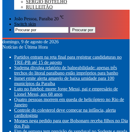
SÉRGIO BOTELHO
RUI LEITÃO
℃
João Pessoa, Paraíba
20
Switch skin
Procurar por
domingo, 9 de agosto de 2026
Notícias de Última Hora
Partidos entram na reta final para registrar candidaturas no
TRE-PB até 15 de agosto
Sudema divulga relatório de balneabilidade: apenas três
trechos do litoral paraibano estão impróprios para banho
Inmet emite alerta amarelo de baixa umidade para 100
municípios da Paraíba
Luto no futebol: morre Jorge Messi, pai e empresário de
Lionel Messi, aos 68 anos
Quatro pessoas morrem em queda de helicóptero no Rio de
Janeiro
Controle do colesterol deve começar na infância, alerta
cardiologista
Moraes nega pedido para que Bolsonaro receba filhos no Dia
dos Pais
Fim de semana tem previsão de vendaval no Sudeste e geada