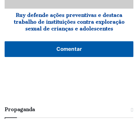
de
instituições
contra
Ruy defende ações preventivas e destaca
exploração
trabalho de instituições contra exploração
sexual
sexual de crianças e adolescentes
de
crianças
e
Comentar
adolescentes
Propaganda