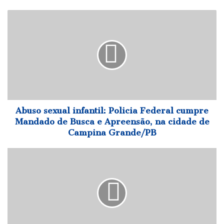
Abuso
sexual
infantil:
Policia
Federal
cumpre
Mandado
de
Busca
e
Abuso sexual infantil: Policia Federal cumpre
Apreensão,
Mandado de Busca e Apreensão, na cidade de
na
Campina Grande/PB
cidade
de
Ruy
Campina
defende
Grande/PB
ações
preventivas
e
destaca
trabalho