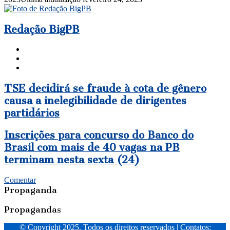
e-
mail
Redação BigPB
Website
Facebook
Instagram
TSE
TSE decidirá se fraude à cota de gênero
decidirá
causa a inelegibilidade de dirigentes
se
partidários
fraude
à
cota
Inscrições
Inscrições para concurso do Banco do
de
para
Brasil com mais de 40 vagas na PB
gênero
concurso
terminam nesta sexta (24)
causa
do
a
Banco
inelegibilidade
do
Comentar
de
Brasil
Propaganda
dirigentes
com
partidários
mais
Propagandas
de
40
© Copyright 2025, Todos os direitos reservados | Contatos: