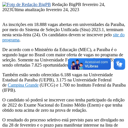
Mande
Redação BigPB
fevereiro 24,
um
2023
Última atualização fevereiro 24, 2023
e-
mail
As inscrições em 18.888 vagas abertas em universidades da Paraíba,
por meio do Sistema de Seleção Unificada (Sisu) 2023.1, terminam
nesta sexta-feira (24). Os candidatos devem se inscrever pelo
site do
programa
.
De acordo com o Ministério da Educação (MEC), a Paraíba é o
segundo lugar no Brasil com maior oferta de vagas no programa de
seleção. Somente na Universidade Federal da Paraíba (UFPB) estão
sendo ofertadas 7.825 oportunidades, em 124 cursos.
Também estão sendo oferecidas 6.188 vagas na Universidade
Estadual da Paraíba (UEPB), 3.175 na Universidade Federal
de
Campina Grande
(UFCG) e 1.700 no Instituto Federal da Paraíba
(IFPB).
O candidato só poderá se inscrever caso tenha participado da edição
de 2022 do Exame Nacional do Ensino Médio (Enem) e que tenha
obtido nota acima de zero na prova de redação.
O resultado do processo seletivo está previsto para ser divulgado no
dia 28 de fevereiro e o prazo para manifestar interesse na lista de