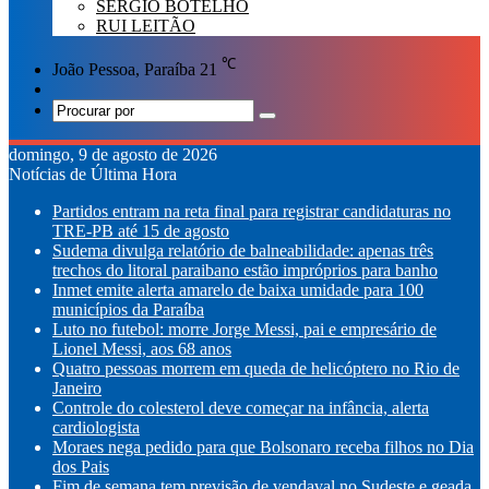
SÉRGIO BOTELHO
RUI LEITÃO
℃
João Pessoa, Paraíba
21
Switch
skin
Procurar
por
domingo, 9 de agosto de 2026
Notícias de Última Hora
Partidos entram na reta final para registrar candidaturas no
TRE-PB até 15 de agosto
Sudema divulga relatório de balneabilidade: apenas três
trechos do litoral paraibano estão impróprios para banho
Inmet emite alerta amarelo de baixa umidade para 100
municípios da Paraíba
Luto no futebol: morre Jorge Messi, pai e empresário de
Lionel Messi, aos 68 anos
Quatro pessoas morrem em queda de helicóptero no Rio de
Janeiro
Controle do colesterol deve começar na infância, alerta
cardiologista
Moraes nega pedido para que Bolsonaro receba filhos no Dia
dos Pais
Fim de semana tem previsão de vendaval no Sudeste e geada