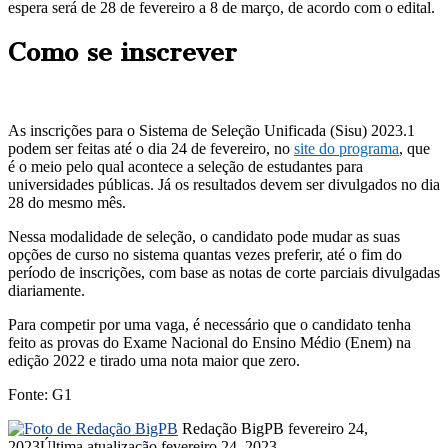
espera será de 28 de fevereiro a 8 de março, de acordo com o edital.
Como se inscrever
As inscrições para o Sistema de Seleção Unificada (Sisu) 2023.1
podem ser feitas até o dia 24 de fevereiro, no
site do programa
, que
é o meio pelo qual acontece a seleção de estudantes para
universidades públicas. Já os resultados devem ser divulgados no dia
28 do mesmo mês.
Nessa modalidade de seleção, o candidato pode mudar as suas
opções de curso no sistema quantas vezes preferir, até o fim do
período de inscrições, com base as notas de corte parciais divulgadas
diariamente.
Para competir por uma vaga, é necessário que o candidato tenha
feito as provas do Exame Nacional do Ensino Médio (Enem) na
edição 2022 e tirado uma nota maior que zero.
Fonte: G1
Mande
Redação BigPB
fevereiro 24,
um
2023
Última atualização fevereiro 24, 2023