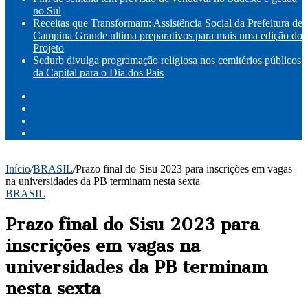
no Sul
Receitas que Transformam: Assistência Social da Prefeitura de
Campina Grande ultima preparativos para mais uma edição do
Projeto
Sedurb divulga programação religiosa nos cemitérios públicos
da Capital para o Dia dos Pais
Facebook
X
YouTube
Instagram
Início
/
BRASIL
/
Prazo final do Sisu 2023 para inscrições em vagas
na universidades da PB terminam nesta sexta
BRASIL
Prazo final do Sisu 2023 para
inscrições em vagas na
universidades da PB terminam
nesta sexta