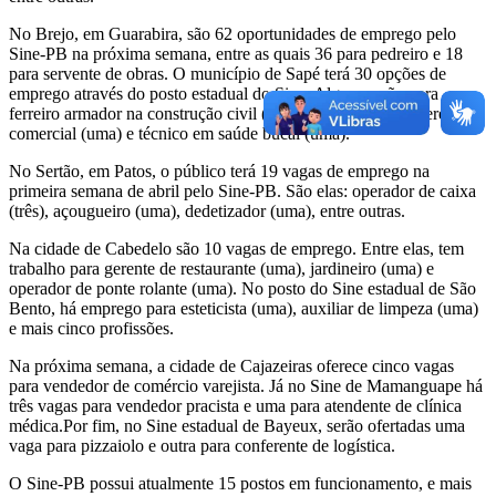
No Brejo, em Guarabira, são 62 oportunidades de emprego pelo
Sine-PB na próxima semana, entre as quais 36 para pedreiro e 18
para servente de obras. O município de Sapé terá 30 opções de
emprego através do posto estadual do Sine. Algumas são para
ferreiro armador na construção civil (10), frentista (cinco), gerente
comercial (uma) e técnico em saúde bucal (uma).
No Sertão, em Patos, o público terá 19 vagas de emprego na
primeira semana de abril pelo Sine-PB. São elas: operador de caixa
(três), açougueiro (uma), dedetizador (uma), entre outras.
Na cidade de Cabedelo são 10 vagas de emprego. Entre elas, tem
trabalho para gerente de restaurante (uma), jardineiro (uma) e
operador de ponte rolante (uma). No posto do Sine estadual de São
Bento, há emprego para esteticista (uma), auxiliar de limpeza (uma)
e mais cinco profissões.
Na próxima semana, a cidade de Cajazeiras oferece cinco vagas
para vendedor de comércio varejista. Já no Sine de Mamanguape há
três vagas para vendedor pracista e uma para atendente de clínica
médica.Por fim, no Sine estadual de Bayeux, serão ofertadas uma
vaga para pizzaiolo e outra para conferente de logística.
O Sine-PB possui atualmente 15 postos em funcionamento, e mais