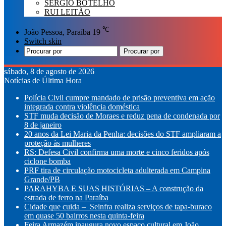
SÉRGIO BOTELHO
RUI LEITÃO
℃
João Pessoa, Paraíba
19
Switch skin
Procurar por
sábado, 8 de agosto de 2026
Notícias de Última Hora
Polícia Civil cumpre mandado de prisão preventiva em ação
integrada contra violência doméstica
STF muda decisão de Moraes e reduz pena de condenada por
8 de janeiro
20 anos da Lei Maria da Penha: decisões do STF ampliaram a
proteção às mulheres
RS: Defesa Civil confirma uma morte e cinco feridos após
ciclone bomba
PRF tira de circulação motocicleta adulterada em Campina
Grande/PB
PARAHYBA E SUAS HISTÓRIAS – A construção da
estrada de ferro na Paraíba
Cidade que cuida – Seinfra realiza serviços de tapa-buraco
em quase 50 bairros nesta quinta-feira
Feira Armazém inaugura novo espaço cultural em João