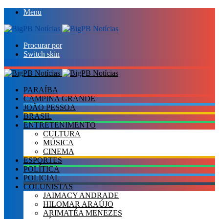
Menu
Procurar por
Switch skin
PARAÍBA
CAMPINA GRANDE
JOÃO PESSOA
BRASIL
ENTRETENIMENTO
CULTURA
MÚSICA
CINEMA
ESPORTES
POLÍTICA
POLICIAL
COLUNISTAS
JAIMACY ANDRADE
HILOMAR ARAÚJO
ARIMATÉA MENEZES