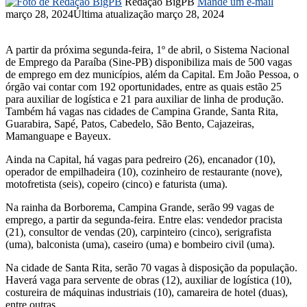
Redação BigPB
Mande um e-mail
março 28, 2024
Última atualização março 28, 2024
A partir da próxima segunda-feira, 1º de abril, o Sistema Nacional
de Emprego da Paraíba (Sine-PB) disponibiliza mais de 500 vagas
de emprego em dez municípios, além da Capital. Em João Pessoa, o
órgão vai contar com 192 oportunidades, entre as quais estão 25
para auxiliar de logística e 21 para auxiliar de linha de produção.
Também há vagas nas cidades de Campina Grande, Santa Rita,
Guarabira, Sapé, Patos, Cabedelo, São Bento, Cajazeiras,
Mamanguape e Bayeux.
Ainda na Capital, há vagas para pedreiro (26), encanador (10),
operador de empilhadeira (10), cozinheiro de restaurante (nove),
motofretista (seis), copeiro (cinco) e faturista (uma).
Na rainha da Borborema, Campina Grande, serão 99 vagas de
emprego, a partir da segunda-feira. Entre elas: vendedor pracista
(21), consultor de vendas (20), carpinteiro (cinco), serigrafista
(uma), balconista (uma), caseiro (uma) e bombeiro civil (uma).
Na cidade de Santa Rita, serão 70 vagas à disposição da população.
Haverá vaga para servente de obras (12), auxiliar de logística (10),
costureira de máquinas industriais (10), camareira de hotel (duas),
entre outras.