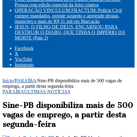
Pessoa com edição especial da feira criativa
OPERAÇÃO VINCULUM FRACTUM: Polícia Civil
cumpre mandados, prende suspeito e apreende drogas,
munições e mais de R$ 11 mil em Marcação
JESUS, O FILHO DE DEUS, ENCARNOU PARA
DESTRUIR O DIABO, QUE TINHA O IMPÉRIO DA
MORTE (Pate 2)
Facebook
X
YouTube
Instagram
Início
/
PARAÍBA
/
Sine-PB disponibiliza mais de 500 vagas de
emprego, a partir desta segunda-feira
PARAÍBA
ULTIMAS NOTÍCIAS
Sine-PB disponibiliza mais de 500
vagas de emprego, a partir desta
segunda-feira