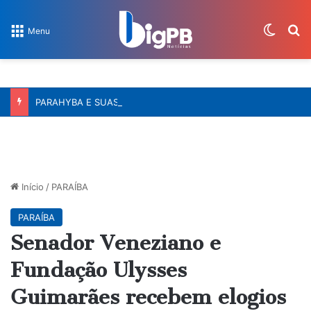
Switch
Pr
Menu
PARAHYBA E SUAS HISTÓRIAS – A construção da estrada de ferro na Paraíba
Início
/
PARAÍBA
PARAÍBA
Senador Veneziano e
Fundação Ulysses
Guimarães recebem elogios