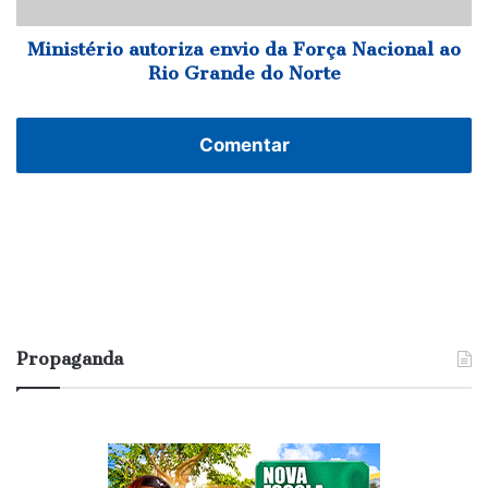
Rio
Grande
do
Ministério autoriza envio da Força Nacional ao
Norte
Rio Grande do Norte
Comentar
Propaganda