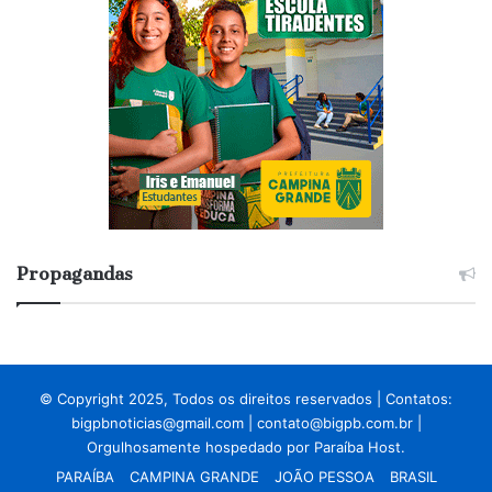
Propagandas
© Copyright 2025, Todos os direitos reservados | Contatos:
bigpbnoticias@gmail.com
|
contato@bigpb.com.br
|
Orgulhosamente hospedado por
Paraíba Host.
PARAÍBA
CAMPINA GRANDE
JOÃO PESSOA
BRASIL