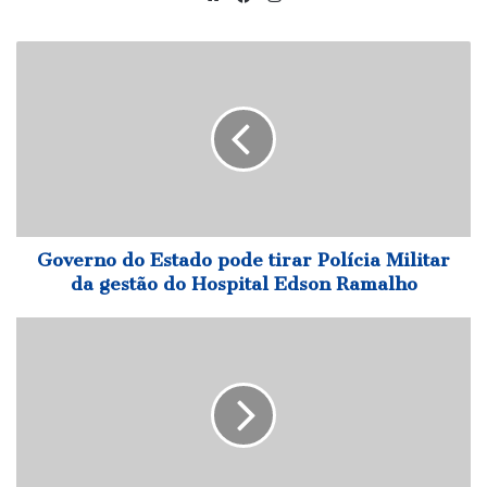
Governo
do
Estado
pode
tirar
Polícia
Militar
da
gestão
do
Governo do Estado pode tirar Polícia Militar
Hospital
da gestão do Hospital Edson Ramalho
Edson
Ramalho
Ministério
autoriza
envio
da
Força
Nacional
ao