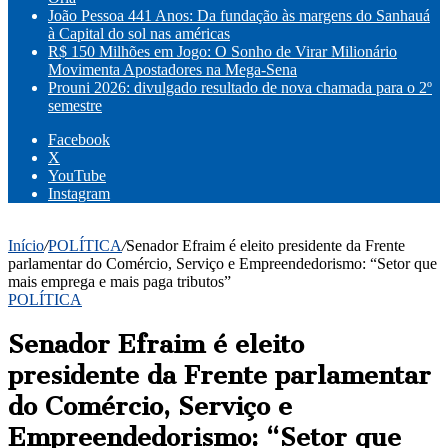
João Pessoa 441 Anos: Da fundação às margens do Sanhauá
à Capital do sol nas américas
R$ 150 Milhões em Jogo: O Sonho de Virar Milionário
Movimenta Apostadores na Mega-Sena
Prouni 2026: divulgado resultado de nova chamada para o 2º
semestre
Facebook
X
YouTube
Instagram
Início
/
POLÍTICA
/
Senador Efraim é eleito presidente da Frente
parlamentar do Comércio, Serviço e Empreendedorismo: “Setor que
mais emprega e mais paga tributos”
POLÍTICA
Senador Efraim é eleito
presidente da Frente parlamentar
do Comércio, Serviço e
Empreendedorismo: “Setor que