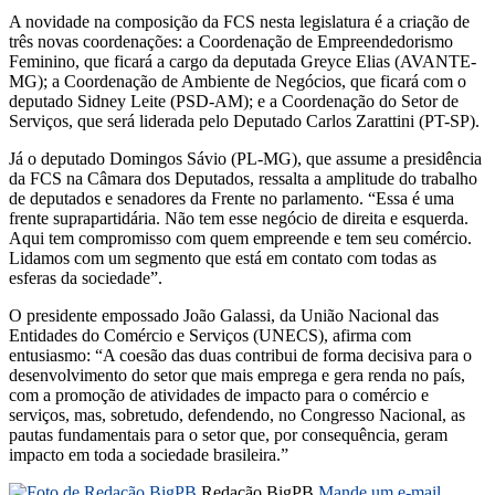
A novidade na composição da FCS nesta legislatura é a criação de
três novas coordenações: a Coordenação de Empreendedorismo
Feminino, que ficará a cargo da deputada Greyce Elias (AVANTE-
MG); a Coordenação de Ambiente de Negócios, que ficará com o
deputado Sidney Leite (PSD-AM); e a Coordenação do Setor de
Serviços, que será liderada pelo Deputado Carlos Zarattini (PT-SP).
Já o deputado Domingos Sávio (PL-MG), que assume a presidência
da FCS na Câmara dos Deputados, ressalta a amplitude do trabalho
de deputados e senadores da Frente no parlamento. “Essa é uma
frente suprapartidária. Não tem esse negócio de direita e esquerda.
Aqui tem compromisso com quem empreende e tem seu comércio.
Lidamos com um segmento que está em contato com todas as
esferas da sociedade”.
O presidente empossado João Galassi, da União Nacional das
Entidades do Comércio e Serviços (UNECS), afirma com
entusiasmo: “A coesão das duas contribui de forma decisiva para o
desenvolvimento do setor que mais emprega e gera renda no país,
com a promoção de atividades de impacto para o comércio e
serviços, mas, sobretudo, defendendo, no Congresso Nacional, as
pautas fundamentais para o setor que, por consequência, geram
impacto em toda a sociedade brasileira.”
Redação BigPB
Mande um e-mail