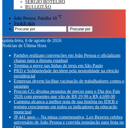
SÉRGIO BOTELHO
RUI LEITÃO
℃
João Pessoa, Paraíba
18
Switch skin
Procurar por
quinta-feira, 6 de agosto de 2026
Notícias de Última Hora
Partidos realizam convenções em João Pessoa e oficializam
chapas para a disputa estadual
Termina a greve nas linhas de trens em São Paulo
PRD e Solidariedade decidem pela neutralidade na eleição
presidencial
Empresas devem facilitar vacinação de trabalhadores contra o
sarampo
Procon-CG divulga pesquisa de preços para o Dia dos Pais
2026 com presentes que vão de R$ 19,99 a R$ 4.699,00
Campina alcança a melhor nota de sua história no IDEB e
registra crescimento em todos os indicadores da educação
municipal
JP 441 anos – Na missa comemorativa, Leo Bezerra celebra
aniversário de João Pessoa e convida população para festa na
Orla