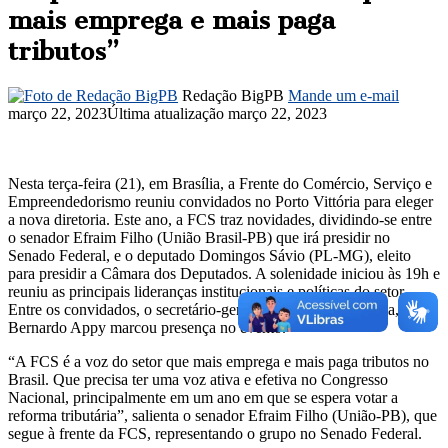
mais emprega e mais paga
tributos”
Redação BigPB
Mande um e-mail
março 22, 2023
Última atualização março 22, 2023
Nesta terça-feira (21), em Brasília, a Frente do Comércio, Serviço e
Empreendedorismo reuniu convidados no Porto Vittória para eleger
a nova diretoria. Este ano, a FCS traz novidades, dividindo-se entre
o senador Efraim Filho (União Brasil-PB) que irá presidir no
Senado Federal, e o deputado Domingos Sávio (PL-MG), eleito
para presidir a Câmara dos Deputados. A solenidade iniciou às 19h e
reuniu as principais lideranças institucionais e políticas do setor.
Entre os convidados, o secretário-geral da Reforma Tributária,
Bernardo Appy marcou presença no evento.
“A FCS é a voz do setor que mais emprega e mais paga tributos no
Brasil. Que precisa ter uma voz ativa e efetiva no Congresso
Nacional, principalmente em um ano em que se espera votar a
reforma tributária”, salienta o senador Efraim Filho (União-PB), que
segue à frente da FCS, representando o grupo no Senado Federal.