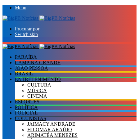
Menu
Procurar por
Switch skin
PARAÍBA
CAMPINA GRANDE
JOÃO PESSOA
BRASIL
ENTRETENIMENTO
CULTURA
MÚSICA
CINEMA
ESPORTES
POLÍTICA
POLICIAL
COLUNISTAS
JAIMACY ANDRADE
HILOMAR ARAÚJO
ARIMATÉA MENEZES