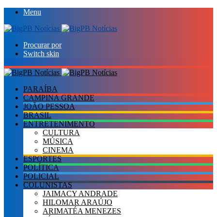
Menu
Procurar por
Switch skin
PARAÍBA
CAMPINA GRANDE
JOÃO PESSOA
BRASIL
ENTRETENIMENTO
CULTURA
MÚSICA
CINEMA
ESPORTES
POLÍTICA
POLICIAL
COLUNISTAS
JAIMACY ANDRADE
HILOMAR ARAÚJO
ARIMATÉA MENEZES