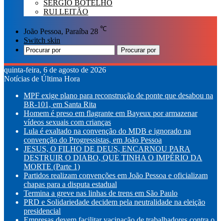
SÉRGIO BOTELHO
RUI LEITÃO
℃
João Pessoa, Paraíba
28
Switch skin
Procurar por
quinta-feira, 6 de agosto de 2026
Notícias de Última Hora
MPF exige plano para reconstrução de ponte que desabou na
BR-101, em Santa Rita
Homem é preso em flagrante em Bayeux por armazenar
vídeos sexuais com crianças
Lula é exaltado na convenção do MDB e ignorado na
convenção do Progressistas, em João Pessoa
JESUS, O FILHO DE DEUS, ENCARNOU PARA
DESTRUIR O DIABO, QUE TINHA O IMPÉRIO DA
MORTE (Parte 1)
Partidos realizam convenções em João Pessoa e oficializam
chapas para a disputa estadual
Termina a greve nas linhas de trens em São Paulo
PRD e Solidariedade decidem pela neutralidade na eleição
presidencial
Empresas devem facilitar vacinação de trabalhadores contra o