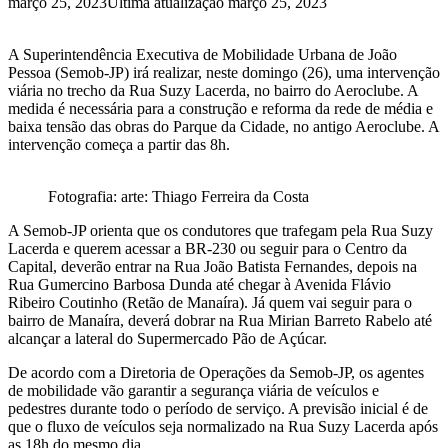
março 25, 2023
Última atualização março 25, 2023
A Superintendência Executiva de Mobilidade Urbana de João
Pessoa (Semob-JP) irá realizar, neste domingo (26), uma intervenção
viária no trecho da Rua Suzy Lacerda, no bairro do Aeroclube. A
medida é necessária para a construção e reforma da rede de média e
baixa tensão das obras do Parque da Cidade, no antigo Aeroclube. A
intervenção começa a partir das 8h.
Fotografia: arte: Thiago Ferreira da Costa
A Semob-JP orienta que os condutores que trafegam pela Rua Suzy
Lacerda e querem acessar a BR-230 ou seguir para o Centro da
Capital, deverão entrar na Rua João Batista Fernandes, depois na
Rua Gumercino Barbosa Dunda até chegar à Avenida Flávio
Ribeiro Coutinho (Retão de Manaíra). Já quem vai seguir para o
bairro de Manaíra, deverá dobrar na Rua Mirian Barreto Rabelo até
alcançar a lateral do Supermercado Pão de Açúcar.
De acordo com a Diretoria de Operações da Semob-JP, os agentes
de mobilidade vão garantir a segurança viária de veículos e
pedestres durante todo o período de serviço. A previsão inicial é de
que o fluxo de veículos seja normalizado na Rua Suzy Lacerda após
as 18h do mesmo dia.