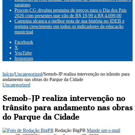
sarampo
Procon-CG divulga pesquisa de preços para o Dia dos Pais
2026 com presentes que vão de R$ 19,99 a R$ 4.699,00
Campina alcança a melhor nota de sua história no IDEB e
registra crescimento em todos os indicadores da educação
municipal
Facebook
X
YouTube
Instagram
Início
/
Uncategorized
/
Semob-JP realiza intervenção no trânsito para
andamento nas obras do Parque da Cidade
Uncategorized
Semob-JP realiza intervenção no
trânsito para andamento nas obras
do Parque da Cidade
Redação BigPB
Mande um e-mail