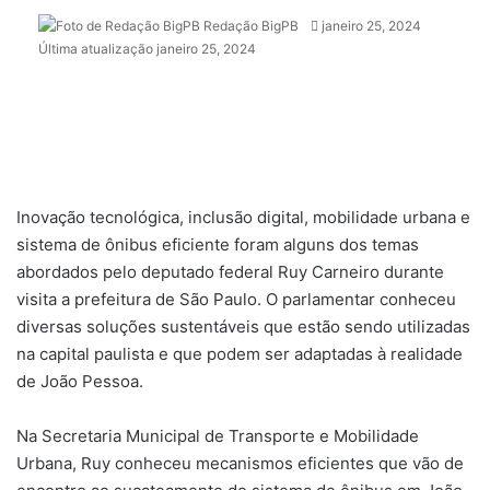
Redação BigPB
M
janeiro 25, 2024
Última atualização janeiro 25, 2024
a
n
d
e
u
m
e
-
Inovação tecnológica, inclusão digital, mobilidade urbana e
m
sistema de ônibus eficiente foram alguns dos temas
a
abordados pelo deputado federal Ruy Carneiro durante
i
visita a prefeitura de São Paulo. O parlamentar conheceu
l
diversas soluções sustentáveis que estão sendo utilizadas
na capital paulista e que podem ser adaptadas à realidade
de João Pessoa.
Na Secretaria Municipal de Transporte e Mobilidade
Urbana, Ruy conheceu mecanismos eficientes que vão de