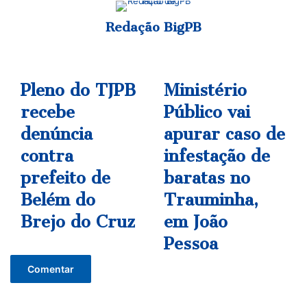
e
Redação BigPB
u
m
We
Fa
Ins
e
bsi
ce
tag
-
te
bo
ra
m
Pleno do TJPB
Ministério
P
M
a
ok
m
l
i
recebe
Público vai
i
e
n
l
n
denúncia
i
apurar caso de
o
s
contra
infestação de
d
t
o
é
prefeito de
baratas no
T
r
Belém do
Trauminha,
J
i
P
o
Brejo do Cruz
em João
B
P
Pessoa
r
ú
e
b
Comentar
c
l
e
i
b
c