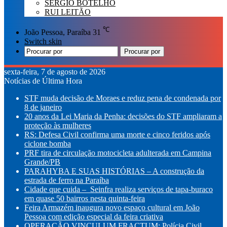
SÉRGIO BOTELHO
RUI LEITÃO
℃
João Pessoa, Paraíba
31
Switch skin
Procurar por
sexta-feira, 7 de agosto de 2026
Notícias de Última Hora
STF muda decisão de Moraes e reduz pena de condenada por
8 de janeiro
20 anos da Lei Maria da Penha: decisões do STF ampliaram a
proteção às mulheres
RS: Defesa Civil confirma uma morte e cinco feridos após
ciclone bomba
PRF tira de circulação motocicleta adulterada em Campina
Grande/PB
PARAHYBA E SUAS HISTÓRIAS – A construção da
estrada de ferro na Paraíba
Cidade que cuida – Seinfra realiza serviços de tapa-buraco
em quase 50 bairros nesta quinta-feira
Feira Armazém inaugura novo espaço cultural em João
Pessoa com edição especial da feira criativa
OPERAÇÃO VINCULUM FRACTUM: Polícia Civil