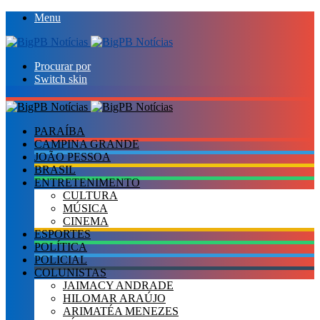
Menu
Procurar por
Switch skin
PARAÍBA
CAMPINA GRANDE
JOÃO PESSOA
BRASIL
ENTRETENIMENTO
CULTURA
MÚSICA
CINEMA
ESPORTES
POLÍTICA
POLICIAL
COLUNISTAS
JAIMACY ANDRADE
HILOMAR ARAÚJO
ARIMATÉA MENEZES