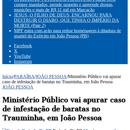
cumpre mandados, prende suspeito e apreende drogas,
munições e mais de R$ 11 mil em Marcação
JESUS, O FILHO DE DEUS, ENCARNOU PARA
DESTRUIR O DIABO, QUE TINHA O IMPÉRIO DA
MORTE (Pate 2)
MPF entra com ação para retirar homenagem à ditadura de
quartel do Exército em João Pessoa (PB)
Facebook
X
YouTube
Instagram
Início
/
PARAÍBA
/
JOÃO PESSOA
/
Ministério Público vai apurar
caso de infestação de baratas no Trauminha, em João Pessoa
JOÃO PESSOA
Ministério Público vai apurar caso
de infestação de baratas no
Trauminha, em João Pessoa