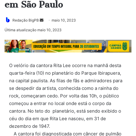
em São Paulo
Redação BigPB
M
maio 10, 2023
a
Última atualização maio 10, 2023
n
d
e
u
m
O velório da cantora Rita Lee ocorre na manhã desta
e
quarta-feira (10) no planetário do Parque Ibirapuera,
-
na capital paulista. As filas de fãs e admiradores para
m
se despedir da artista, conhecida como a rainha do
a
rock, começaram cedo. Por volta das 10h, o público
i
começou a entrar no local onde está o corpo da
l
cantora. No teto do planetário, está sendo exibido o
céu do dia em que Rita Lee nasceu, em 31 de
dezembro de 1947.
A cantora foi diagnosticada com câncer de pulmão