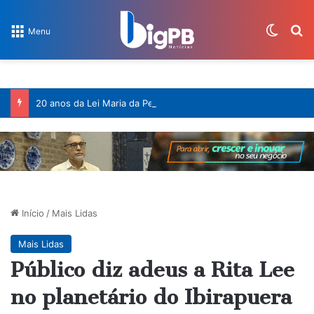
Switch
P
Menu
20 anos da Lei Maria da Penha: decisões do STF ampliaram a proteção às mulheres
Início
/
Mais Lidas
Mais Lidas
Público diz adeus a Rita Lee
no planetário do Ibirapuera