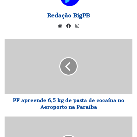
Redação BigPB
We
Fa
Ins
bsi
ce
tag
te
bo
ra
P
ok
m
F
a
p
r
e
e
n
d
e
PF apreende 6,5 kg de pasta de cocaína no
6
Aeroporto na Paraíba
,
5
M
k
a
g
r