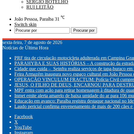
SÉRGIO BOTELHO
RUI LEITÃO
℃
João Pessoa, Paraíba
31
Switch skin
Procurar por
sexta-feira, 7 de agosto de 2026
Notícias de Última Hora
PRF tira de circulação motocicleta adulterada em Campina Gr
PARAHYBA E SUAS HISTÓRIAS – A construção da estrada d
Cidade que cuida – Seinfra realiza serviços de tapa-buraco em q
Feira Armazém inaugura novo espaço cultural em João Pessoa co
OPERAÇÃO VINCULUM FRACTUM: Polícia Civil cumpre mandad
JESUS, O FILHO DE DEUS, ENCARNOU PARA DESTRUI
MPF entra com ação para retirar homenagem à ditadura de quar
Inmet emite alerta amarelo de baixa umidade do ar para 106 mu
Educação em avanço: Paraíba registra destaque nacional no Id
Laudo pericial confirma envenenamento de mais de 200 cães e g
Facebook
X
YouTube
Instagram