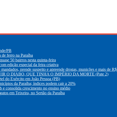
ande/PB
e ferro na Paraíba
uase 50 bairros nesta quinta-feira
m edição especial da feira criativa
os, prende suspeito e apreende drogas, munições e mais de R$ 
R O DIABO, QUE TINHA O IMPÉRIO DA MORTE (Pate 2)
tel do Exército em João Pessoa (PB)
nicípios da Paraíba; índices podem cair a 20%
eb e consolida crescimento no ensino médio
atos em Teixeira, no Sertão da Paraíba