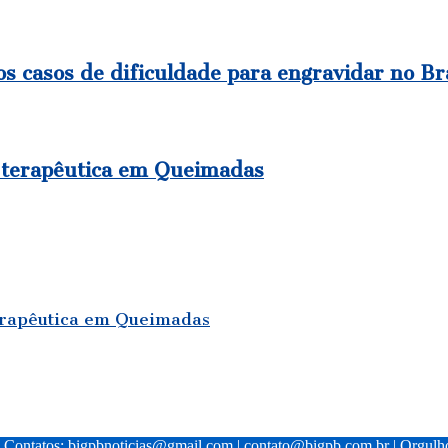
s casos de dificuldade para engravidar no Bra
 terapêutica em Queimadas
erapêutica em Queimadas
| Contatos:
bigpbnoticias@gmail.com
|
contato@bigpb.com.br
| Orgul