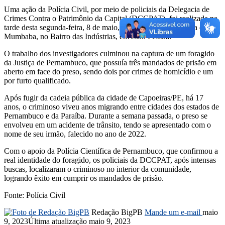
Uma ação da Polícia Civil, por meio de policiais da Delegacia de
Crimes Contra o Patrimônio da Capital (DCCPAT), foi realizada na
tarde desta segunda-feira, 8 de maio, na localidade conhecida como
Mumbaba, no Bairro das Indústrias, em João Pessoa.
O trabalho dos investigadores culminou na captura de um foragido
da Justiça de Pernambuco, que possuía três mandados de prisão em
aberto em face do preso, sendo dois por crimes de homicídio e um
por furto qualificado.
Após fugir da cadeia pública da cidade de Capoeiras/PE, há 17
anos, o criminoso viveu anos migrando entre cidades dos estados de
Pernambuco e da Paraíba. Durante a semana passada, o preso se
envolveu em um acidente de trânsito, tendo se apresentado com o
nome de seu irmão, falecido no ano de 2022.
Com o apoio da Polícia Científica de Pernambuco, que confirmou a
real identidade do foragido, os policiais da DCCPAT, após intensas
buscas, localizaram o criminoso no interior da comunidade,
logrando êxito em cumprir os mandados de prisão.
Fonte: Polícia Civil
Redação BigPB
Mande um e-mail
maio
9, 2023
Última atualização maio 9, 2023