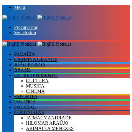
Menu
Procurar por
Switch skin
PARAÍBA
CAMPINA GRANDE
JOÃO PESSOA
BRASIL
ENTRETENIMENTO
CULTURA
MÚSICA
CINEMA
ESPORTES
POLÍTICA
POLICIAL
COLUNISTAS
JAIMACY ANDRADE
HILOMAR ARAÚJO
ARIMATÉA MENEZES