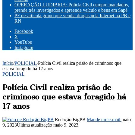
OPERAÇÃO LUDIBRIA: Polícia Civil cumpre mandados,
prende três investigados e apreende veículo e bens em Sapé
PF desarticula grupo que vendia drogas pela Internet na PB e
RN
Facebook
X
YouTube
Instagram
Início
/
POLICIAL
/
Polícia Civil realiza prisão de criminoso que
estava foragido há 17 anos
POLICIAL
Polícia Civil realiza prisão de
criminoso que estava foragido há
17 anos
Redação BigPB
Mande um e-mail
maio
9, 2023
Última atualização maio 9, 2023