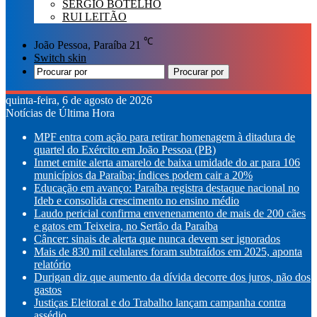
SÉRGIO BOTELHO
RUI LEITÃO
℃
João Pessoa, Paraíba
21
Switch skin
Procurar por
quinta-feira, 6 de agosto de 2026
Notícias de Última Hora
MPF entra com ação para retirar homenagem à ditadura de
quartel do Exército em João Pessoa (PB)
Inmet emite alerta amarelo de baixa umidade do ar para 106
municípios da Paraíba; índices podem cair a 20%
Educação em avanço: Paraíba registra destaque nacional no
Ideb e consolida crescimento no ensino médio
Laudo pericial confirma envenenamento de mais de 200 cães
e gatos em Teixeira, no Sertão da Paraíba
Câncer: sinais de alerta que nunca devem ser ignorados
Mais de 830 mil celulares foram subtraídos em 2025, aponta
relatório
Durigan diz que aumento da dívida decorre dos juros, não dos
gastos
Justiças Eleitoral e do Trabalho lançam campanha contra
assédio