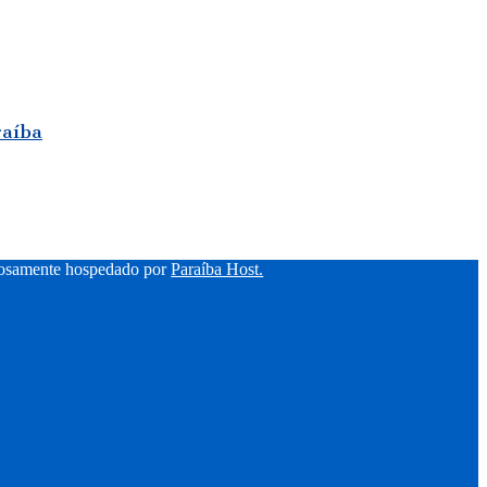
raíba
hosamente hospedado por
Paraíba Host.