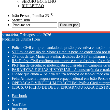
SÉRGIO BOTELHO
RUI LEITÃO
℃
João Pessoa, Paraíba
23
Switch skin
Procurar por
sexta-feira, 7 de agosto de 2026
Notícias de Última Hora
Polícia Civil cumpre mandado de prisão preventiva em ação int
STF muda decisão de Moraes e reduz pena de condenada por 8 
20 anos da Lei Maria da Penha: decisões do STF ampliaram a p
RS: Defesa Civil confirma uma morte e cinco feridos após cic
PRF tira de circulação motocicleta adulterada em Campina Gr
PARAHYBA E SUAS HISTÓRIAS – A construção da estrada d
Cidade que cuida – Seinfra realiza serviços de tapa-buraco em q
Feira Armazém inaugura novo espaço cultural em João Pessoa co
OPERAÇÃO VINCULUM FRACTUM: Polícia Civil cumpre mandad
JESUS, O FILHO DE DEUS, ENCARNOU PARA DESTRUI
Facebook
X
YouTube
Instagram