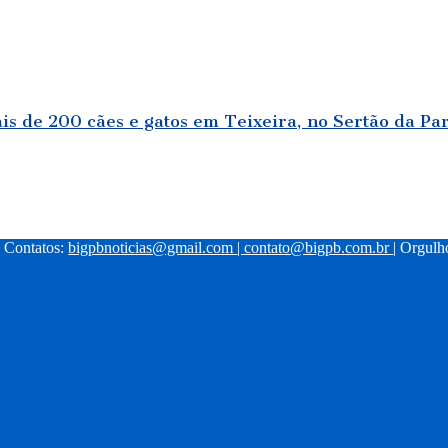
s de 200 cães e gatos em Teixeira, no Sertão da Pa
| Contatos:
bigpbnoticias@gmail.com
|
contato@bigpb.com.br
| Orgul