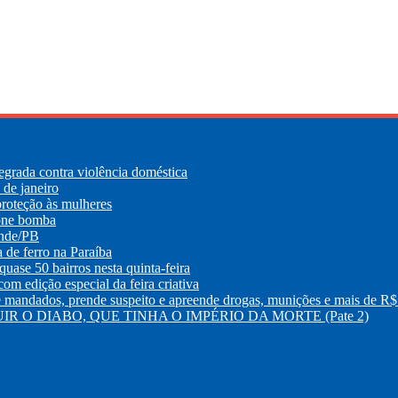
egrada contra violência doméstica
de janeiro
roteção às mulheres
lone bomba
ande/PB
e ferro na Paraíba
uase 50 bairros nesta quinta-feira
m edição especial da feira criativa
os, prende suspeito e apreende drogas, munições e mais de R$ 
R O DIABO, QUE TINHA O IMPÉRIO DA MORTE (Pate 2)