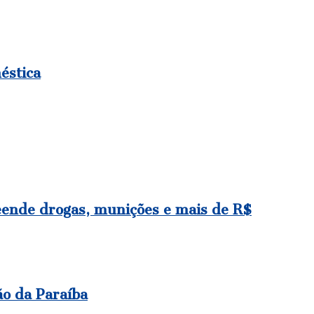
éstica
nde drogas, munições e mais de R$
ão da Paraíba