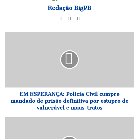
Redação BigPB
Website
Facebook
Instagram
EM
ESPERANÇA:
Polícia
Civil
cumpre
mandado
de
prisão
definitiva
por
EM ESPERANÇA: Polícia Civil cumpre
estupro
mandado de prisão definitiva por estupro de
de
vulnerável e maus-tratos
vulnerável
e
Serviços
maus-
de
tratos
manutenção