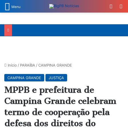
Switch
Pr
Menu
Início
/
PARAÍBA
/
CAMPINA GRANDE
CAMPINA GRANDE
JUSTIÇA
MPPB e prefeitura de
Campina Grande celebram
termo de cooperação pela
defesa dos direitos do