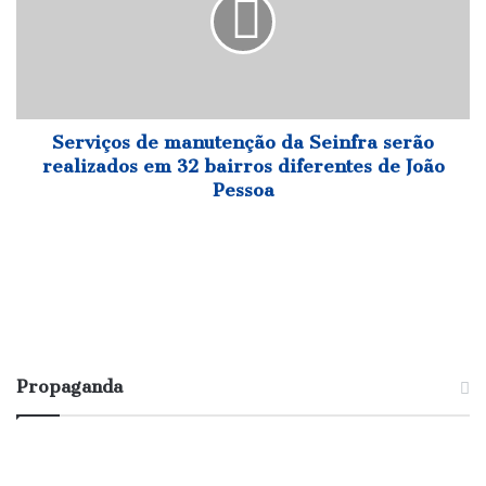
da
Seinfra
serão
realizados
em
32
bairros
Serviços de manutenção da Seinfra serão
diferentes
realizados em 32 bairros diferentes de João
de
Pessoa
João
Pessoa
Propaganda