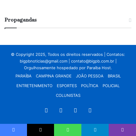
Propagandas
© Copyright 2025, Todos os direitos reservados | Contatos:
bigpbnoticias@gmail.com
|
contato@bigpb.com.br
|
Orgulhosamente hospedado por
Paraíba Host.
PARAÍBA
CAMPINA GRANDE
JOÃO PESSOA
BRASIL
ENTRETENIMENTO
ESPORTES
POLÍTICA
POLICIAL
COLUNISTAS
Facebook
X
YouTube
Instagram
Facebook
X
WhatsApp
Telegram
Viber