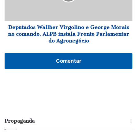
Morais
no
comando,
ALPB
instala
Deputados Wallber Virgolino e George Morais
Frente
no comando, ALPB instala Frente Parlamentar
Parlamentar
do Agronegócio
do
Agronegócio
Comentar
Propaganda