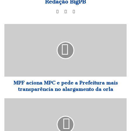
Redação BigPB
Website
Facebook
Instagram
MPF
aciona
MPC
e
pede
a
Prefeitura
mais
transparência
no
MPF aciona MPC e pede a Prefeitura mais
alargamento
transparência no alargamento da orla
da
orla
Deputados
Wallber
Virgolino
e
George