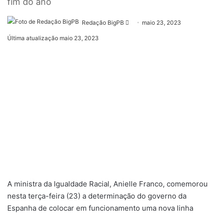
fim do ano
Mande
Redação BigPB
maio 23, 2023
um
Última atualização maio 23, 2023
e-
mail
A ministra da Igualdade Racial, Anielle Franco, comemorou
nesta terça-feira (23) a determinação do governo da
Espanha de colocar em funcionamento uma nova linha