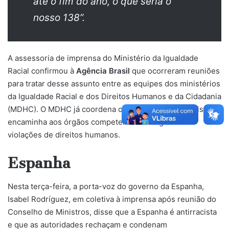
até o fim do ano, o que seria o
nosso 138”.
A assessoria de imprensa do Ministério da Igualdade
Racial confirmou à
Agência Brasil
que ocorreram reuniões
para tratar desse assunto entre as equipes dos ministérios
da Igualdade Racial e dos Direitos Humanos e da Cidadania
(MDHC). O MDHC já coordena o Disque 100, que registra e
encaminha aos órgãos competentes os registros de
violações de direitos humanos.
Espanha
Nesta terça-feira, a porta-voz do governo da Espanha,
Isabel Rodríguez, em coletiva à imprensa após reunião do
Conselho de Ministros, disse que a Espanha é antirracista
e que as autoridades rechaçam e condenam