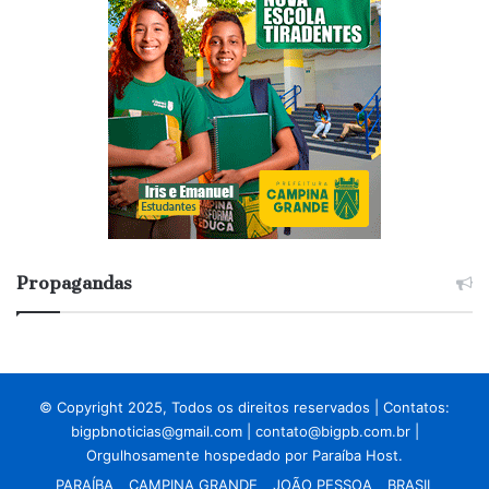
Propagandas
© Copyright 2025, Todos os direitos reservados | Contatos:
bigpbnoticias@gmail.com
|
contato@bigpb.com.br
|
Orgulhosamente hospedado por
Paraíba Host.
PARAÍBA
CAMPINA GRANDE
JOÃO PESSOA
BRASIL