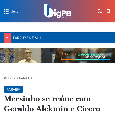
Switch
Pr
Menu
PARAHYBA E SUAS HISTÓRIAS – A construção da estrada de ferro na Paraíba
Início
/
PARAÍBA
PARAÍBA
Mersinho se reúne com
Geraldo Alckmin e Cícero