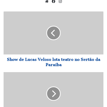
Website
Facebook
Instagram
Show
de
Lucas
Veloso
lota
teatro
no
Sertão
da
Paraíba
Show de Lucas Veloso lota teatro no Sertão da
Paraíba
Deputado
alerta
para
falta
de
equipamentos
adequados