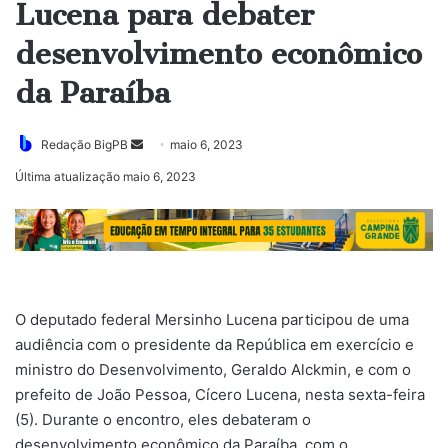
Lucena para debater
desenvolvimento econômico
da Paraíba
Mande
Redação BigPB
maio 6, 2023
um
Última atualização maio 6, 2023
e-
mail
O deputado federal Mersinho Lucena participou de uma
audiência com o presidente da República em exercício e
ministro do Desenvolvimento, Geraldo Alckmin, e com o
prefeito de João Pessoa, Cícero Lucena, nesta sexta-feira
(5). Durante o encontro, eles debateram o
desenvolvimento econômico da Paraíba, com o