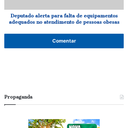
no
atendimento
de
Deputado alerta para falta de equipamentos
pessoas
adequados no atendimento de pessoas obesas
obesas
Comentar
Propaganda