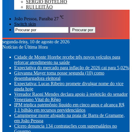
SÉRGIO BOTELHO
RUI LEITÃO
℃
João Pessoa, Paraíba
27
Switch skin
Procurar por
segunda-feira, 10 de agosto de 2026
Notícias de Última Hora
Cidade de Monte Horebe recebe três novos veículos para
reforçar atendimento na saúde
Expectativa do mercado para inflação de 2026 cai para 5,02%
Giovanna Mayer toma posse segunda (10) como
desembargadora eleitoral
Expectativa: Lucas Ribeiro promete divulgar nome do vice
ainda hoje
Vereador Raoni Mendes declara apoio à reeleição do senador
Veneziano Vital do Rêgo
IPM triplica patrimônio líquido em cinco anos e alcança R$
1,1 bilhão em recursos previdenciários
Campinense morre afogado na praia de Barra de Gramame,
em João Pessoa
Cícero denuncia 134 contratações com supersalários no
Governo