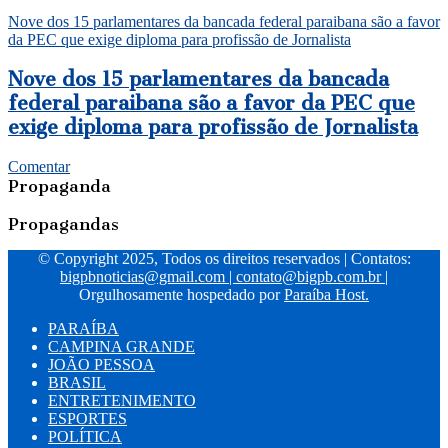
Nove dos 15 parlamentares da bancada federal paraibana são a favor
da PEC que exige diploma para profissão de Jornalista
Nove dos 15 parlamentares da bancada
federal paraibana são a favor da PEC que
exige diploma para profissão de Jornalista
Comentar
Propaganda
Propagandas
© Copyright 2025, Todos os direitos reservados | Contatos:
bigpbnoticias@gmail.com
|
contato@bigpb.com.br
|
Orgulhosamente hospedado por
Paraíba Host.
PARAÍBA
CAMPINA GRANDE
JOÃO PESSOA
BRASIL
ENTRETENIMENTO
ESPORTES
POLÍTICA