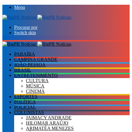
Menu
Procurar por
Switch skin
PARAÍBA
CAMPINA GRANDE
JOÃO PESSOA
BRASIL
ENTRETENIMENTO
CULTURA
MÚSICA
CINEMA
ESPORTES
POLÍTICA
POLICIAL
COLUNISTAS
JAIMACY ANDRADE
HILOMAR ARAÚJO
ARIMATÉA MENEZES