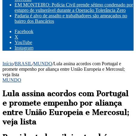
EM MONTEIRO: Polícia Civil prende sétimo condenado por
estupro de vulnerável durante a Operação Tolerância Zero
Padaria é alvo de assalto e trabalhadores são ameaçados no
bairro dos Bancários
Facebook
X
YouTube
Instagram
Início
/
BRASIL
/
MUNDO
/
Lula assina acordos com Portugal e
promete empenho por aliança entre União Europeia e Mercosul;
veja lista
MUNDO
Lula assina acordos com Portugal
e promete empenho por aliança
entre União Europeia e Mercosul;
veja lista