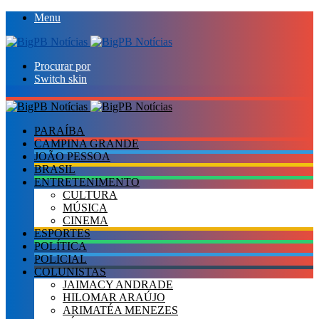
Menu
Procurar por
Switch skin
PARAÍBA
CAMPINA GRANDE
JOÃO PESSOA
BRASIL
ENTRETENIMENTO
CULTURA
MÚSICA
CINEMA
ESPORTES
POLÍTICA
POLICIAL
COLUNISTAS
JAIMACY ANDRADE
HILOMAR ARAÚJO
ARIMATÉA MENEZES