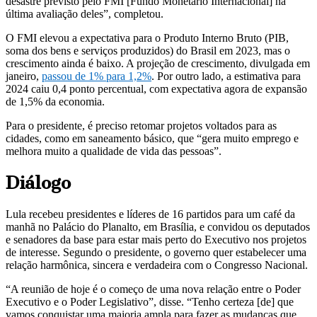
desastre previsto pelo FMI [Fundo Monetário Internacional] na
última avaliação deles”, completou.
O FMI elevou a expectativa para o Produto Interno Bruto (PIB,
soma dos bens e serviços produzidos) do Brasil em 2023, mas o
crescimento ainda é baixo. A projeção de crescimento, divulgada em
janeiro,
passou de 1% para 1,2%
. Por outro lado, a estimativa para
2024 caiu 0,4 ponto percentual, com expectativa agora de expansão
de 1,5% da economia.
Para o presidente, é preciso retomar projetos voltados para as
cidades, como em saneamento básico, que “gera muito emprego e
melhora muito a qualidade de vida das pessoas”.
Diálogo
Lula recebeu presidentes e líderes de 16 partidos para um café da
manhã no Palácio do Planalto, em Brasília, e convidou os deputados
e senadores da base para estar mais perto do Executivo nos projetos
de interesse. Segundo o presidente, o governo quer estabelecer uma
relação harmônica, sincera e verdadeira com o Congresso Nacional.
“A reunião de hoje é o começo de uma nova relação entre o Poder
Executivo e o Poder Legislativo”, disse. “Tenho certeza [de] que
vamos conquistar uma maioria ampla para fazer as mudanças que