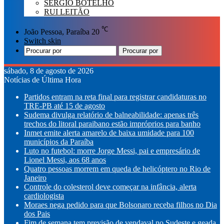
SÉRGIO BOTELHO
RUI LEITÃO
℃
João Pessoa, Paraíba
20
Switch skin
Procurar por
sábado, 8 de agosto de 2026
Notícias de Última Hora
Partidos entram na reta final para registrar candidaturas no
TRE-PB até 15 de agosto
Sudema divulga relatório de balneabilidade: apenas três
trechos do litoral paraibano estão impróprios para banho
Inmet emite alerta amarelo de baixa umidade para 100
municípios da Paraíba
Luto no futebol: morre Jorge Messi, pai e empresário de
Lionel Messi, aos 68 anos
Quatro pessoas morrem em queda de helicóptero no Rio de
Janeiro
Controle do colesterol deve começar na infância, alerta
cardiologista
Moraes nega pedido para que Bolsonaro receba filhos no Dia
dos Pais
Fim de semana tem previsão de vendaval no Sudeste e geada