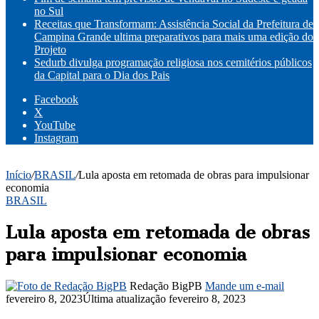
no Sul
Receitas que Transformam: Assistência Social da Prefeitura de
Campina Grande ultima preparativos para mais uma edição do
Projeto
Sedurb divulga programação religiosa nos cemitérios públicos
da Capital para o Dia dos Pais
Facebook
X
YouTube
Instagram
Início
/
BRASIL
/
Lula aposta em retomada de obras para impulsionar
economia
BRASIL
Lula aposta em retomada de obras
para impulsionar economia
Redação BigPB
Mande um e-mail
fevereiro 8, 2023
Última atualização fevereiro 8, 2023