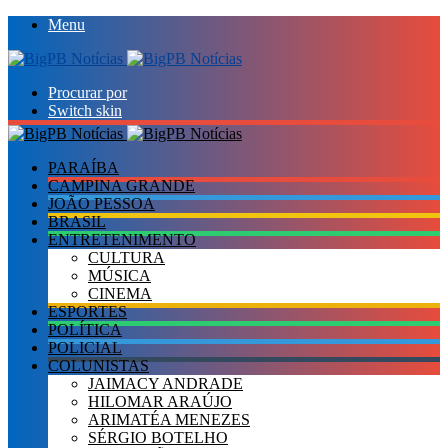
Menu
Procurar por
Switch skin
PARAÍBA
CAMPINA GRANDE
JOÃO PESSOA
BRASIL
ENTRETENIMENTO
CULTURA
MÚSICA
CINEMA
ESPORTES
POLÍTICA
POLICIAL
COLUNISTAS
JAIMACY ANDRADE
HILOMAR ARAÚJO
ARIMATÉA MENEZES
SÉRGIO BOTELHO