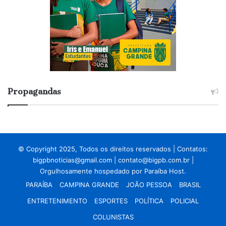
Propagandas
© Copyright 2025, Todos os direitos reservados | Contatos:
bigpbnoticias@gmail.com
|
contato@bigpb.com.br
|
Orgulhosamente hospedado por
Paraíba Host.
PARAÍBA
CAMPINA GRANDE
JOÃO PESSOA
BRASIL
ENTRETENIMENTO
ESPORTES
POLÍTICA
POLICIAL
COLUNISTAS