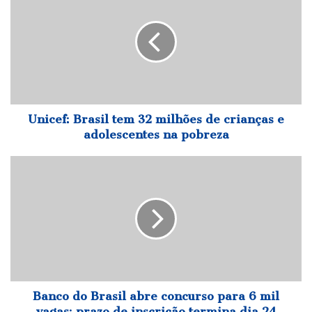
tem
32
milhões
de
crianças
e
adolescentes
na
Unicef: Brasil tem 32 milhões de crianças e
pobreza
adolescentes na pobreza
Banco
do
Brasil
abre
concurso
para
6
mil
vagas;
prazo
Banco do Brasil abre concurso para 6 mil
de
vagas; prazo de inscrição termina dia 24