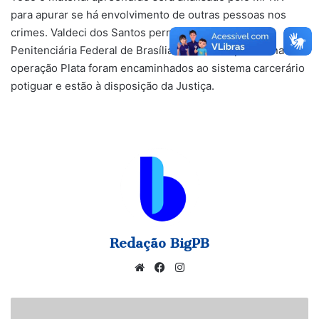
para apurar se há envolvimento de outras pessoas nos
crimes. Valdeci dos Santos permanecerá preso na
Penitenciária Federal de Brasília. Os demais presos na
operação Plata foram encaminhados ao sistema carcerário
potiguar e estão à disposição da Justiça.
Redação BigPB
Website
Facebook
Instagram
Unicef:
Brasil