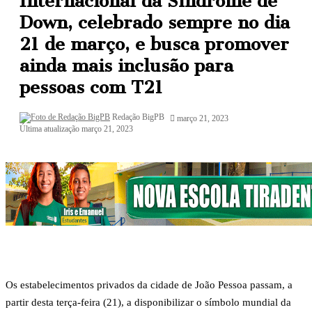
Internacional da Síndrome de
Down, celebrado sempre no dia
21 de março, e busca promover
ainda mais inclusão para
pessoas com T21
Mande
Redação BigPB
março 21, 2023
um
Última atualização março 21, 2023
e-
mail
Os estabelecimentos privados da cidade de João Pessoa passam, a
partir desta terça-feira (21), a disponibilizar o símbolo mundial da