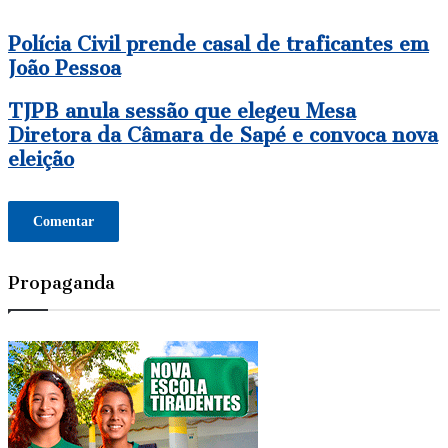
Polícia
Polícia Civil prende casal de traficantes em
Civil
João Pessoa
prende
casal
TJPB
TJPB anula sessão que elegeu Mesa
de
anula
traficantes
Diretora da Câmara de Sapé e convoca nova
sessão
em
eleição
que
João
elegeu
Pessoa
Mesa
Diretora
Comentar
da
Câmara
de
Propaganda
Sapé
e
convoca
nova
eleição