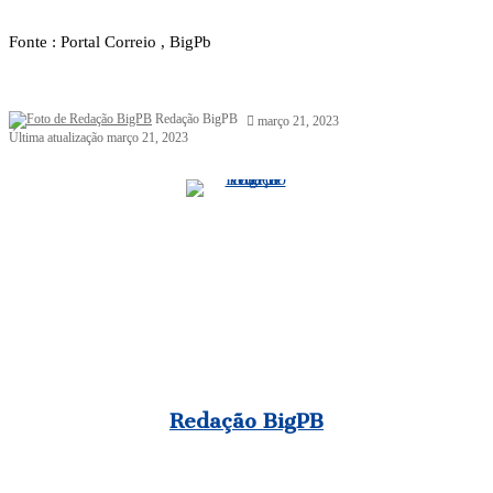
Fonte : Portal Correio , BigPb
Mande
Redação BigPB
março 21, 2023
um
Última atualização março 21, 2023
e-
mail
Redação BigPB
Website
Facebook
Instagram