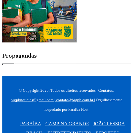
Propagandas
© Copyright 2025, Todos os direitos reservados | Contatos:
bigpbnoticias@gmail.com
|
contato@bigpb.com.br
| Orgulhosamente
hospedado por
Paraíba Host.
PARAÍBA
CAMPINA GRANDE
JOÃO PESSOA