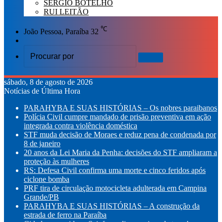
SÉRGIO BOTELHO
RUI LEITÃO
℃
João Pessoa, Paraíba
32
Switch
skin
Procurar
por
sábado, 8 de agosto de 2026
Notícias de Última Hora
PARAHYBA E SUAS HISTÓRIAS – Os nobres paraibanos
Polícia Civil cumpre mandado de prisão preventiva em ação
integrada contra violência doméstica
STF muda decisão de Moraes e reduz pena de condenada por
8 de janeiro
20 anos da Lei Maria da Penha: decisões do STF ampliaram a
proteção às mulheres
RS: Defesa Civil confirma uma morte e cinco feridos após
ciclone bomba
PRF tira de circulação motocicleta adulterada em Campina
Grande/PB
PARAHYBA E SUAS HISTÓRIAS – A construção da
estrada de ferro na Paraíba