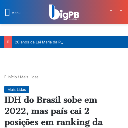
Switch
Pr
Menu
20 anos da Lei Maria da Penha: decisões do STF ampliaram a proteção às mulheres
Início
/
Mais Lidas
Mais Lidas
IDH do Brasil sobe em
2022, mas país cai 2
posições em ranking da