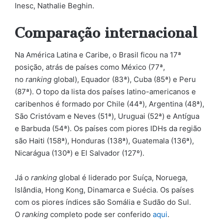
Inesc, Nathalie Beghin.
Comparação internacional
Na América Latina e Caribe, o Brasil ficou na 17ª
posição, atrás de países como México (77ª,
no
ranking
global), Equador (83ª), Cuba (85ª) e Peru
(87ª). O topo da lista dos países latino-americanos e
caribenhos é formado por Chile (44ª), Argentina (48ª),
São Cristóvam e Neves (51ª), Uruguai (52ª) e Antígua
e Barbuda (54ª). Os países com piores IDHs da região
são Haiti (158ª), Honduras (138ª), Guatemala (136ª),
Nicarágua (130ª) e El Salvador (127º).
Já o
ranking
global é liderado por Suíça, Noruega,
Islândia, Hong Kong, Dinamarca e Suécia. Os países
com os piores índices são Somália e Sudão do Sul.
O
ranking
completo pode ser conferido
aqui
.