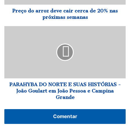
nas
próximas
Preço do arroz deve cair cerca de 20% nas
semanas
próximas semanas
PARAHYBA
DO
NORTE
E
SUAS
HISTÓRIAS
-
João
Goulart
em
PARAHYBA DO NORTE E SUAS HISTÓRIAS -
João
João Goulart em João Pessoa e Campina
Pessoa
Grande
e
Campina
Grande
Comentar