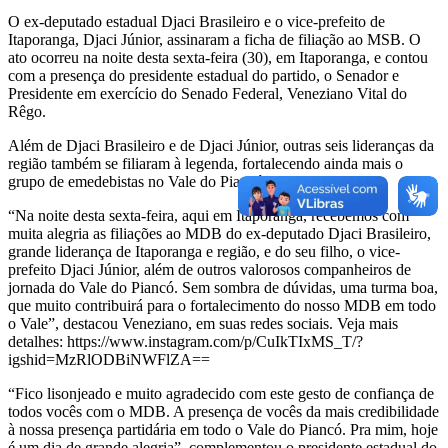
O ex-deputado estadual Djaci Brasileiro e o vice-prefeito de
Itaporanga, Djaci Júnior, assinaram a ficha de filiação ao MSB. O
ato ocorreu na noite desta sexta-feira (30), em Itaporanga, e contou
com a presença do presidente estadual do partido, o Senador e
Presidente em exercício do Senado Federal, Veneziano Vital do
Rêgo.
Além de Djaci Brasileiro e de Djaci Júnior, outras seis lideranças da
região também se filiaram à legenda, fortalecendo ainda mais o
grupo de emedebistas no Vale do Piancó.
“Na noite desta sexta-feira, aqui em Itaporanga, recebemos com
muita alegria as filiações ao MDB do ex-deputado Djaci Brasileiro,
grande liderança de Itaporanga e região, e do seu filho, o vice-
prefeito Djaci Júnior, além de outros valorosos companheiros de
jornada do Vale do Piancó. Sem sombra de dúvidas, uma turma boa,
que muito contribuirá para o fortalecimento do nosso MDB em todo
o Vale”, destacou Veneziano, em suas redes sociais. Veja mais
detalhes: https://www.instagram.com/p/CuIkTIxMS_T/?
igshid=MzRlODBiNWFlZA==
“Fico lisonjeado e muito agradecido com este gesto de confiança de
todos vocês com o MDB. A presença de vocês da mais credibilidade
à nossa presença partidária em todo o Vale do Piancó. Pra mim, hoje
é um dia de grande alegria”, complementou o presidente estadual do