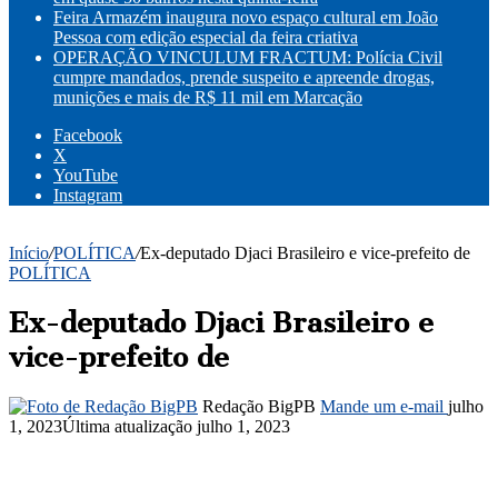
Feira Armazém inaugura novo espaço cultural em João
Pessoa com edição especial da feira criativa
OPERAÇÃO VINCULUM FRACTUM: Polícia Civil
cumpre mandados, prende suspeito e apreende drogas,
munições e mais de R$ 11 mil em Marcação
Facebook
X
YouTube
Instagram
Início
/
POLÍTICA
/
Ex-deputado Djaci Brasileiro e vice-prefeito de
POLÍTICA
Ex-deputado Djaci Brasileiro e
vice-prefeito de
Redação BigPB
Mande um e-mail
julho
1, 2023
Última atualização julho 1, 2023