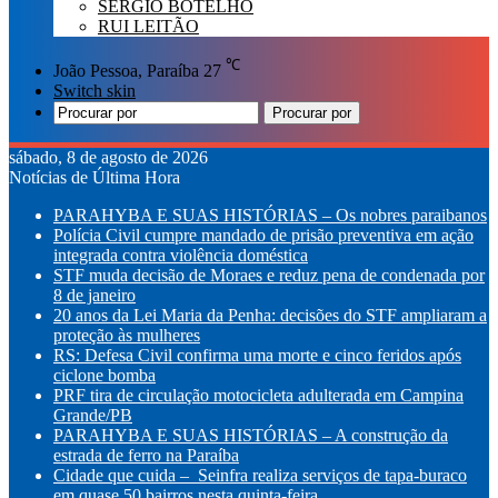
SÉRGIO BOTELHO
RUI LEITÃO
℃
João Pessoa, Paraíba
27
Switch skin
Procurar por
sábado, 8 de agosto de 2026
Notícias de Última Hora
PARAHYBA E SUAS HISTÓRIAS – Os nobres paraibanos
Polícia Civil cumpre mandado de prisão preventiva em ação
integrada contra violência doméstica
STF muda decisão de Moraes e reduz pena de condenada por
8 de janeiro
20 anos da Lei Maria da Penha: decisões do STF ampliaram a
proteção às mulheres
RS: Defesa Civil confirma uma morte e cinco feridos após
ciclone bomba
PRF tira de circulação motocicleta adulterada em Campina
Grande/PB
PARAHYBA E SUAS HISTÓRIAS – A construção da
estrada de ferro na Paraíba
Cidade que cuida – Seinfra realiza serviços de tapa-buraco
em quase 50 bairros nesta quinta-feira