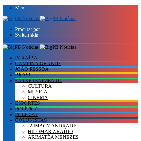
Menu
Procurar por
Switch skin
PARAÍBA
CAMPINA GRANDE
JOÃO PESSOA
BRASIL
ENTRETENIMENTO
CULTURA
MÚSICA
CINEMA
ESPORTES
POLÍTICA
POLICIAL
COLUNISTAS
JAIMACY ANDRADE
HILOMAR ARAÚJO
ARIMATÉA MENEZES