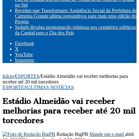
no Sul
Receitas que Transformam: Assistência Social da Prefeitura de
Campina Grande ultima preparativos para mais uma edição do
Projeto
Sedurb divulga programação religiosa nos cemitérios públicos
da Capital para o Dia dos Pais
Facebook
X
YouTube
Instagram
Início
/
ESPORTES
/
Estádio Almeidão vai receber melhorias para
receber até 20 mil torcedores
ESPORTES
ULTIMAS NOTÍCIAS
Estádio Almeidão vai receber
melhorias para receber até 20 mil
torcedores
Redação BigPB
Mande um e-mail
abril