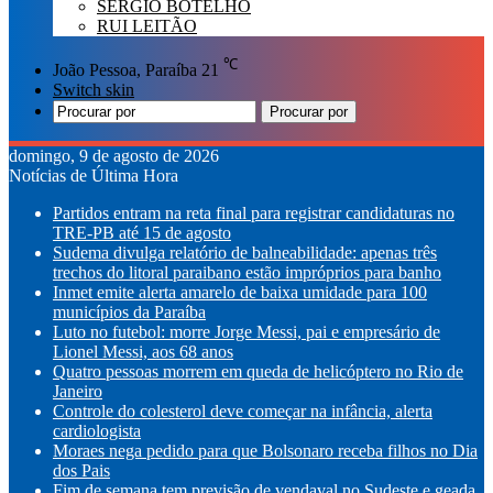
SÉRGIO BOTELHO
RUI LEITÃO
℃
João Pessoa, Paraíba
21
Switch skin
Procurar por
domingo, 9 de agosto de 2026
Notícias de Última Hora
Partidos entram na reta final para registrar candidaturas no
TRE-PB até 15 de agosto
Sudema divulga relatório de balneabilidade: apenas três
trechos do litoral paraibano estão impróprios para banho
Inmet emite alerta amarelo de baixa umidade para 100
municípios da Paraíba
Luto no futebol: morre Jorge Messi, pai e empresário de
Lionel Messi, aos 68 anos
Quatro pessoas morrem em queda de helicóptero no Rio de
Janeiro
Controle do colesterol deve começar na infância, alerta
cardiologista
Moraes nega pedido para que Bolsonaro receba filhos no Dia
dos Pais
Fim de semana tem previsão de vendaval no Sudeste e geada