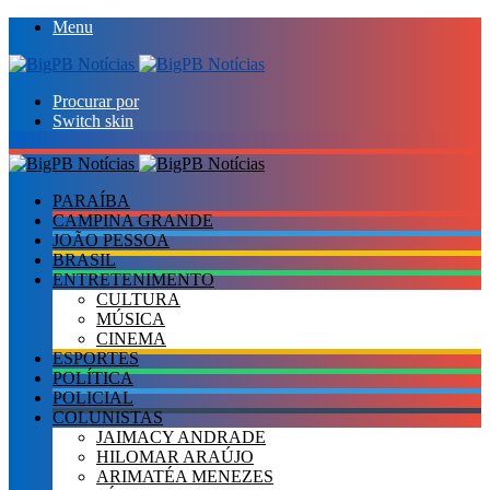
Menu
Procurar por
Switch skin
PARAÍBA
CAMPINA GRANDE
JOÃO PESSOA
BRASIL
ENTRETENIMENTO
CULTURA
MÚSICA
CINEMA
ESPORTES
POLÍTICA
POLICIAL
COLUNISTAS
JAIMACY ANDRADE
HILOMAR ARAÚJO
ARIMATÉA MENEZES