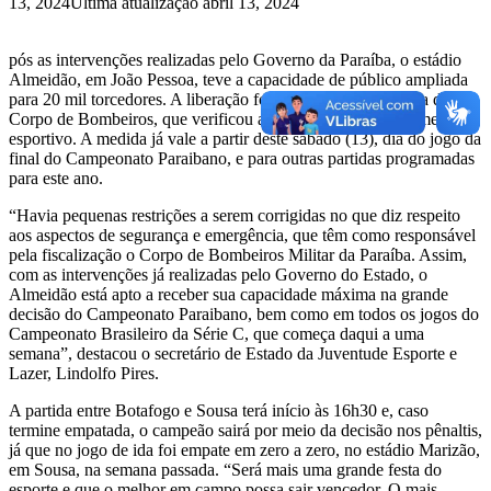
13, 2024
Última atualização abril 13, 2024
pós as intervenções realizadas pelo Governo da Paraíba, o estádio
Almeidão, em João Pessoa, teve a capacidade de público ampliada
para 20 mil torcedores. A liberação foi realizada após vistoria do
Corpo de Bombeiros, que verificou as condições do equipamento
esportivo. A medida já vale a partir deste sábado (13), dia do jogo da
final do Campeonato Paraibano, e para outras partidas programadas
para este ano.
“Havia pequenas restrições a serem corrigidas no que diz respeito
aos aspectos de segurança e emergência, que têm como responsável
pela fiscalização o Corpo de Bombeiros Militar da Paraíba. Assim,
com as intervenções já realizadas pelo Governo do Estado, o
Almeidão está apto a receber sua capacidade máxima na grande
decisão do Campeonato Paraibano, bem como em todos os jogos do
Campeonato Brasileiro da Série C, que começa daqui a uma
semana”, destacou o secretário de Estado da Juventude Esporte e
Lazer, Lindolfo Pires.
A partida entre Botafogo e Sousa terá início às 16h30 e, caso
termine empatada, o campeão sairá por meio da decisão nos pênaltis,
já que no jogo de ida foi empate em zero a zero, no estádio Marizão,
em Sousa, na semana passada. “Será mais uma grande festa do
esporte e que o melhor em campo possa sair vencedor. O mais