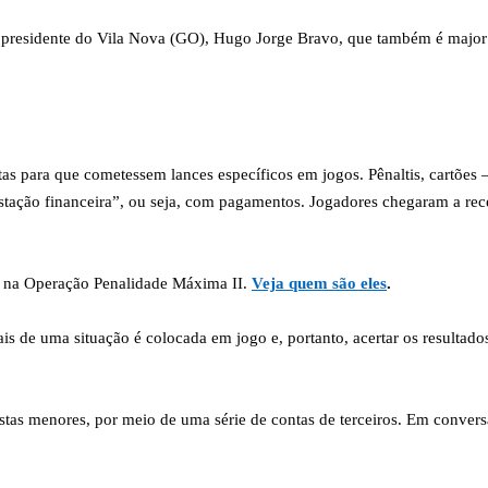
presidente do Vila Nova (GO), Hugo Jorge Bravo, que também é major da
tas para que cometessem lances específicos em jogos. Pênaltis, cartõ
estação financeira”, ou seja, com pagamentos. Jogadores chegaram a re
s na Operação Penalidade Máxima II.
Veja quem são eles
.
de uma situação é colocada em jogo e, portanto, acertar os resultados 
postas menores, por meio de uma série de contas de terceiros. Em conve