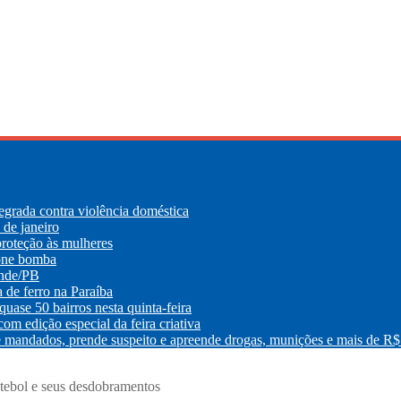
egrada contra violência doméstica
de janeiro
roteção às mulheres
lone bomba
ande/PB
e ferro na Paraíba
uase 50 bairros nesta quinta-feira
m edição especial da feira criativa
os, prende suspeito e apreende drogas, munições e mais de R$ 
tebol e seus desdobramentos