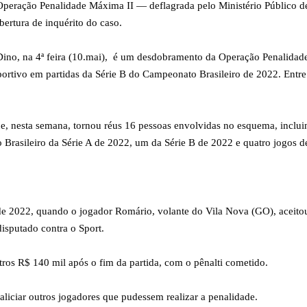
 Operação Penalidade Máxima II — deflagrada pelo Ministério Público de
ertura de inquérito do caso.
o Dino, na 4ª feira (10.mai), é um desdobramento da Operação Penalidade
portivo em partidas da Série B do Campeonato Brasileiro de 2022. Entr
, nesta semana, tornou réus 16 pessoas envolvidas no esquema, incluin
 Brasileiro da Série A de 2022, um da Série B de 2022 e quatro jogos 
de 2022, quando o jogador Romário, volante do Vila Nova (GO), aceito
isputado contra o Sport.
tros R$ 140 mil após o fim da partida, com o pênalti cometido.
liciar outros jogadores que pudessem realizar a penalidade.