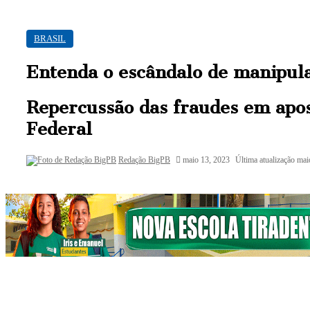
BRASIL
Entenda o escândalo de manipula
Repercussão das fraudes em apost
Federal
Mande
Redação BigPB
maio 13, 2023
Última atualização mai
um
e-
mail