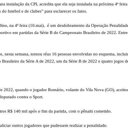
a instalação da CPI, acredita que ela seja instalada na próxima 4ª feira
 do futebol e de clubes” para esclarecer os fatos.
o Dino, na 4ª feira (10.mai), é um desdobramento da Operação Penalidade
portivo em partidas da Série B do Campeonato Brasileiro de 2022. Entr
, nesta semana, tornou réus 16 pessoas envolvidas no esquema, incluin
 Brasileiro da Série A de 2022, um da Série B de 2022 e quatro jogos 
de 2022, quando o jogador Romário, volante do Vila Nova (GO), aceito
isputado contra o Sport.
tros R$ 140 mil após o fim da partida, com o pênalti cometido.
liciar outros jogadores que pudessem realizar a penalidade.