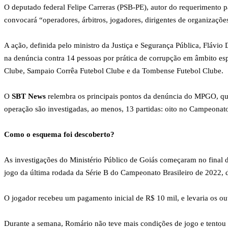
O deputado federal Felipe Carreras (PSB-PE), autor do requerimento par
convocará “operadores, árbitros, jogadores, dirigentes de organizações
A ação, definida pelo ministro da Justiça e Segurança Pública, Flávi
na denúncia contra 14 pessoas por prática de corrupção em âmbito es
Clube, Sampaio Corrêa Futebol Clube e da Tombense Futebol Clube.
O
SBT News
relembra os principais pontos da denúncia do MPGO, que
operação são investigadas, ao menos, 13 partidas: oito no Campeonato
Como o esquema foi descoberto?
As investigações do Ministério Público de Goiás começaram no final 
jogo da última rodada da Série B do Campeonato Brasileiro de 2022, d
O jogador recebeu um pagamento inicial de R$ 10 mil, e levaria os ou
Durante a semana, Romário não teve mais condições de jogo e tentou a