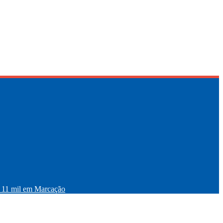
11 mil em Marcação
Instagram
YouTube
X
Facebook