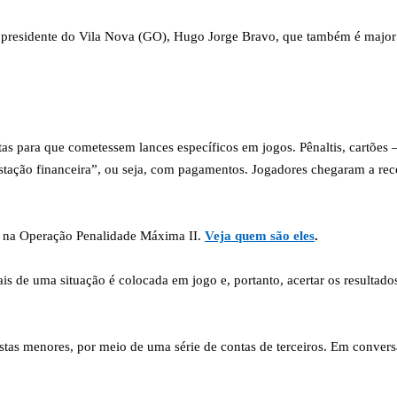
presidente do Vila Nova (GO), Hugo Jorge Bravo, que também é major da
tas para que cometessem lances específicos em jogos. Pênaltis, cartõ
estação financeira”, ou seja, com pagamentos. Jogadores chegaram a re
s na Operação Penalidade Máxima II.
Veja quem são eles
.
de uma situação é colocada em jogo e, portanto, acertar os resultados 
postas menores, por meio de uma série de contas de terceiros. Em conve