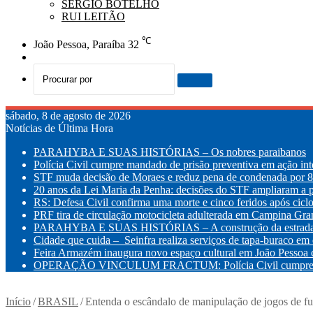
SÉRGIO BOTELHO
RUI LEITÃO
℃
João Pessoa, Paraíba
32
Switch
skin
Procurar
por
sábado, 8 de agosto de 2026
Notícias de Última Hora
PARAHYBA E SUAS HISTÓRIAS – Os nobres paraibanos
Polícia Civil cumpre mandado de prisão preventiva em ação int
STF muda decisão de Moraes e reduz pena de condenada por 8 
20 anos da Lei Maria da Penha: decisões do STF ampliaram a p
RS: Defesa Civil confirma uma morte e cinco feridos após cic
PRF tira de circulação motocicleta adulterada em Campina Gr
PARAHYBA E SUAS HISTÓRIAS – A construção da estrada d
Cidade que cuida – Seinfra realiza serviços de tapa-buraco em q
Feira Armazém inaugura novo espaço cultural em João Pessoa co
OPERAÇÃO VINCULUM FRACTUM: Polícia Civil cumpre mandad
Início
/
BRASIL
/
Entenda o escândalo de manipulação de jogos de fu