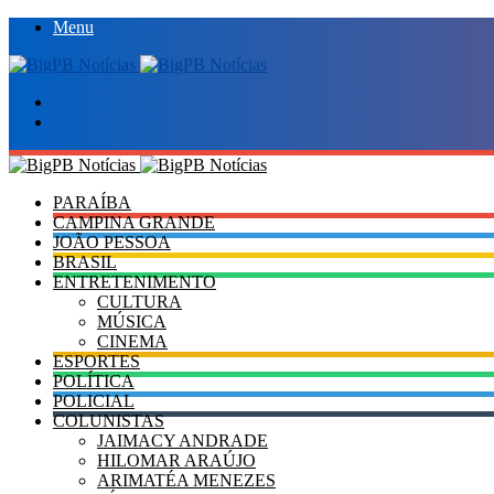
Menu
Procurar
por
Switch
skin
PARAÍBA
CAMPINA GRANDE
JOÃO PESSOA
BRASIL
ENTRETENIMENTO
CULTURA
MÚSICA
CINEMA
ESPORTES
POLÍTICA
POLICIAL
COLUNISTAS
JAIMACY ANDRADE
HILOMAR ARAÚJO
ARIMATÉA MENEZES