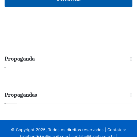
Propaganda
Propagandas
© Copyright 2025, Todos os direitos reservados | Contatos:
bigpbnoticias@gmail.com
|
contato@bigpb.com.br
|