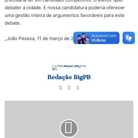
debater a cidade. E nossa candidatura poderia oferecer
uma gestão inteira de argumentos favoráveis para este
debate.
_João Pessoa, 11 de março de 2024_
Redação BigPB
Website
Facebook
Instagram
Ruy
convoca
população
paraibana
para
ajudar