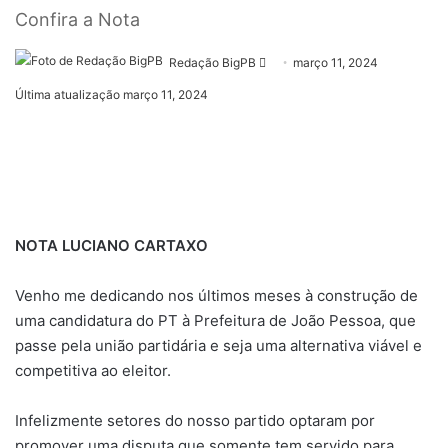
Confira a Nota
Mande
Redação BigPB
março 11, 2024
um
Última atualização março 11, 2024
e-
mail
NOTA LUCIANO CARTAXO
Venho me dedicando nos últimos meses à construção de
uma candidatura do PT à Prefeitura de João Pessoa, que
passe pela união partidária e seja uma alternativa viável e
competitiva ao eleitor.
Infelizmente setores do nosso partido optaram por
promover uma disputa que somente tem servido para