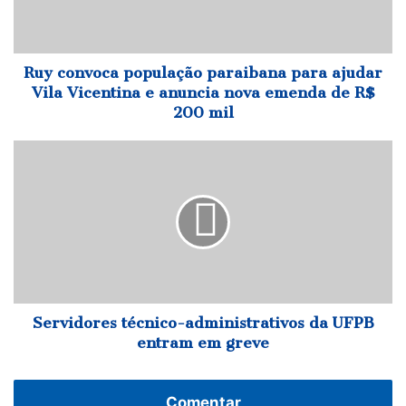
Vila
Vicentina
e
anuncia
Ruy convoca população paraibana para ajudar
nova
Vila Vicentina e anuncia nova emenda de R$
emenda
200 mil
de
R$
Servidores
200
técnico-
mil
administrativos
da
UFPB
entram
em
greve
Servidores técnico-administrativos da UFPB
entram em greve
Comentar