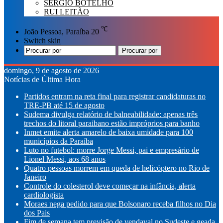
SÉRGIO BOTELHO
RUI LEITÃO
℃
João Pessoa, Paraíba
20
Switch skin
Procurar por
domingo, 9 de agosto de 2026
Notícias de Última Hora
Partidos entram na reta final para registrar candidaturas no
TRE-PB até 15 de agosto
Sudema divulga relatório de balneabilidade: apenas três
trechos do litoral paraibano estão impróprios para banho
Inmet emite alerta amarelo de baixa umidade para 100
municípios da Paraíba
Luto no futebol: morre Jorge Messi, pai e empresário de
Lionel Messi, aos 68 anos
Quatro pessoas morrem em queda de helicóptero no Rio de
Janeiro
Controle do colesterol deve começar na infância, alerta
cardiologista
Moraes nega pedido para que Bolsonaro receba filhos no Dia
dos Pais
Fim de semana tem previsão de vendaval no Sudeste e geada