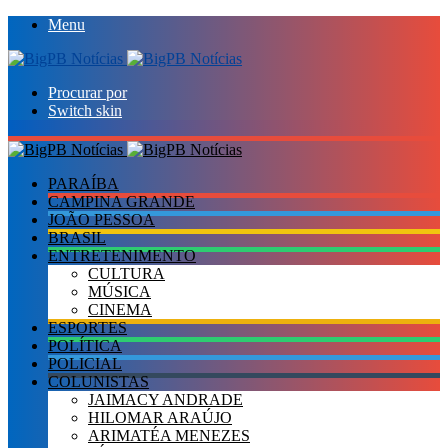
Menu
Procurar por
Switch skin
PARAÍBA
CAMPINA GRANDE
JOÃO PESSOA
BRASIL
ENTRETENIMENTO
CULTURA
MÚSICA
CINEMA
ESPORTES
POLÍTICA
POLICIAL
COLUNISTAS
JAIMACY ANDRADE
HILOMAR ARAÚJO
ARIMATÉA MENEZES