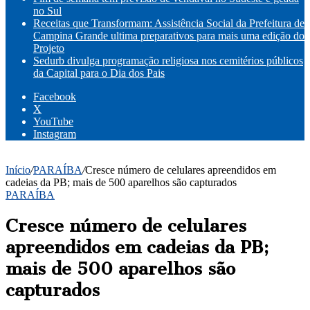
no Sul
Receitas que Transformam: Assistência Social da Prefeitura de
Campina Grande ultima preparativos para mais uma edição do
Projeto
Sedurb divulga programação religiosa nos cemitérios públicos
da Capital para o Dia dos Pais
Facebook
X
YouTube
Instagram
Início
/
PARAÍBA
/
Cresce número de celulares apreendidos em
cadeias da PB; mais de 500 aparelhos são capturados
PARAÍBA
Cresce número de celulares
apreendidos em cadeias da PB;
mais de 500 aparelhos são
capturados