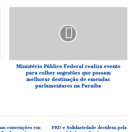
Ministério
Público
Federal
realiza
evento
para
colher
sugestões
que
possam
Ministério Público Federal realiza evento
melhorar
para colher sugestões que possam
destinação
melhorar destinação de emendas
de
parlamentares na Paraíba
emendas
parlamentares
na
Paraíba
izam convenções em
PRD e Solidariedade decidem pela