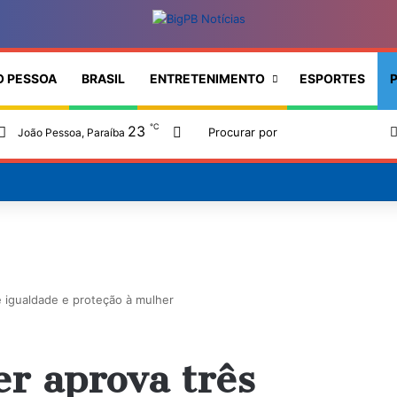
O PESSOA
BRASIL
ENTRETENIMENTO
ESPORTES
P
℃
23
Switch skin
João Pessoa, Paraíba
 igualdade e proteção à mulher
r aprova três