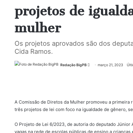
projetos de iguald
mulher
Os projetos aprovados são dos deputa
Cida Ramos.
Mande
Redação BigPB
março 21, 2023
Últ
um
e-
mail
A Comissão de Diretos da Mulher promoveu a primeira re
três projetos de lei com foco na igualdade de gênero, 
O Projeto de Lei 6/2023, de autoria do deputado Júnior A
vagas na rede de escolas públicas de ensino a crianças e