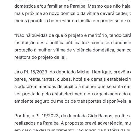
doméstica e/ou familiar na Paraíba. Mesmo que não haja 
mais próxima ao novo domicílio da vítima deverá ceder, o
meios garantir o bem-estar da família em processo de re
“Não há dúvidas de que o projeto é meritório, tendo cará
instituição desta política pública traz, como seu fundam
proteção à mulher vítima de violência doméstica, bem co
relatora do projeto de lei.
Já o PL 15/2023, do deputado Michel Henrique, prevê a o
bares, restaurantes, clubes, hotéis e demais estabelec
a adotarem medidas de auxílio à mulher que se sinta em 
ser prestado pelo estabelecimento ou organizadora do
ambiente seguro ou meios de transportes disponíveis, al
Por fim, o PL 19/2023, da deputada Cida Ramos, proíbe 
realizados na Paraíba. A proposta prevê advertência, m
em caso de descumprimento. “Ao longo da história da h