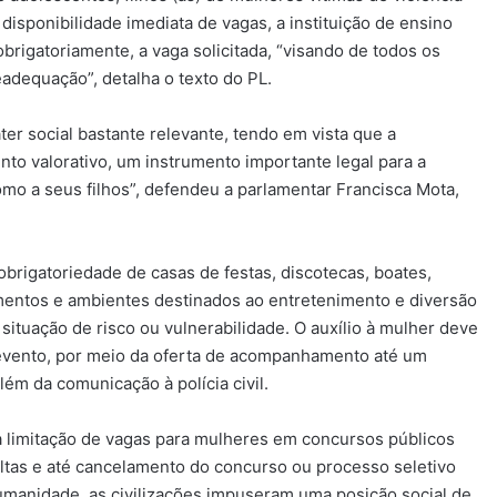
disponibilidade imediata de vagas, a instituição de ensino
brigatoriamente, a vaga solicitada, “visando de todos os
adequação”, detalha o texto do PL.
ter social bastante relevante, tendo em vista que a
ento valorativo, um instrumento importante legal para a
mo a seus filhos”, defendeu a parlamentar Francisca Mota,
brigatoriedade de casas de festas, discotecas, boates,
imentos e ambientes destinados ao entretenimento e diversão
situação de risco ou vulnerabilidade. O auxílio à mulher deve
 evento, por meio da oferta de acompanhamento até um
ém da comunicação à polícia civil.
a limitação de vagas para mulheres em concursos públicos
ultas e até cancelamento do concurso ou processo seletivo
umanidade, as civilizações impuseram uma posição social de