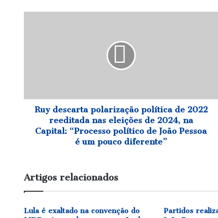
Ruy
descarta
polarização
política
de
2022
reeditada
nas
eleições
de
Ruy descarta polarização política de 2022
2024,
reeditada nas eleições de 2024, na
na
Capital: “Processo político de João Pessoa
Capital:
é um pouco diferente”
“Processo
político
de
Artigos relacionados
João
Pessoa
é
um
Lula é exaltado na convenção do
Partidos real