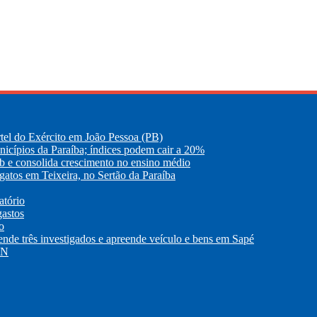
tel do Exército em João Pessoa (PB)
nicípios da Paraíba; índices podem cair a 20%
eb e consolida crescimento no ensino médio
atos em Teixeira, no Sertão da Paraíba
atório
gastos
o
 três investigados e apreende veículo e bens em Sapé
RN