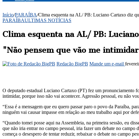
Início
/
PARAÍBA
/
Clima esquenta na AL/ PB: Luciano Cartaxo diz que
PARAÍBA
ULTIMAS NOTÍCIAS
Clima esquenta na AL/ PB: Luciano 
"Não pensem que vão me intimidar"
Redação BigPB
Mande um e-mail
fevere
O deputado estadual Luciano Cartaxo (PT) fez um pronunciamento fort
intimidar, porque isso não vai acontecer. Agressão pessoal, eu não vou
“Essa é a mensagem que eu quero passar paro o povo da Paraíba, para 
ninguém vai causar impasse em relação ao meu trabalho aqui por defe
“Quando tomei posse aqui na Assembleia, na primeira sessão, eu disse 
que não iria entrar no campo pessoal, iria fazer um debate no campo 
começa o desespero de tentar reduzir, rebaixar o debate no campo pes