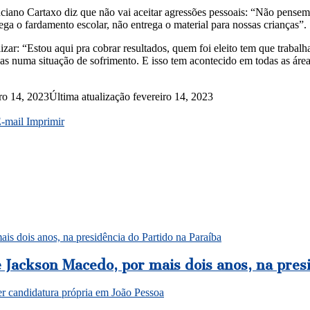
ciano Cartaxo diz que não vai aceitar agressões pessoais: “Não pensem
ga o fardamento escolar, não entrega o material para nossas crianças”.
ar: “Estou aqui pra cobrar resultados, quem foi eleito tem que trabalha
as numa situação de sofrimento. E isso tem acontecido em todas as áre
iro 14, 2023
Última atualização fevereiro 14, 2023
E-mail
Imprimir
s dois anos, na presidência do Partido na Paraíba
Jackson Macedo, por mais dois anos, na presi
er candidatura própria em João Pessoa