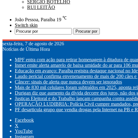
SÉRGIO BOTELHO
RUI LEITÃO
℃
João Pessoa, Paraíba
19
Switch skin
Procurar por
sexta-feira, 7 de agosto de 2026
Notícias de Última Hora
MPF entra com ação para retirar homenagem à ditadura de quar
Inmet emite alerta amarelo de baixa umidade do ar para 106 mu
Educação em avanço: Paraíba registra destaque nacional no Id
Laudo pericial confirma envenenamento de mais de 200 cães e g
Câncer: sinais de alerta que nunca devem ser ignorados
Mais de 830 mil celulares foram subtraídos em 2025, aponta rel
Durigan diz que aumento da dívida decorre dos juros, não dos 
Justiças Eleitoral e do Trabalho lançam campanha contra assédi
OPERAÇÃO LUDIBRIA: Polícia Civil cumpre mandados, prende
PF desarticula grupo que vendia drogas pela Internet na PB e 
Facebook
X
YouTube
Instagram