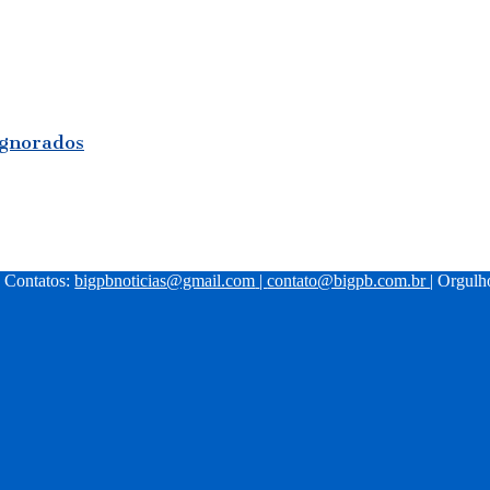
ignorados
| Contatos:
bigpbnoticias@gmail.com
|
contato@bigpb.com.br
| Orgul