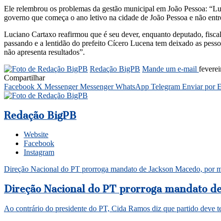
Ele relembrou os problemas da gestão municipal em João Pessoa: “Lu
governo que começa o ano letivo na cidade de João Pessoa e não entre
Luciano Cartaxo reafirmou que é seu dever, enquanto deputado, fiscaliz
passando e a lentidão do prefeito Cícero Lucena tem deixado as pesso
não apresenta resultados”.
Redação BigPB
Mande um e-mail
fevere
Compartilhar
Facebook
X
Messenger
Messenger
WhatsApp
Telegram
Enviar por 
Redação BigPB
Website
Facebook
Instagram
Direção Nacional do PT prorroga mandato de Jackson Macedo, por mai
Direção Nacional do PT prorroga mandato de 
Ao contrário do presidente do PT, Cida Ramos diz que partido deve t