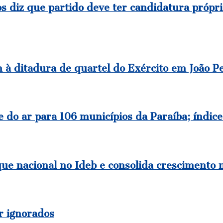
s diz que partido deve ter candidatura própr
à ditadura de quartel do Exército em João P
 do ar para 106 municípios da Paraíba; índic
ue nacional no Ideb e consolida crescimento 
r ignorados