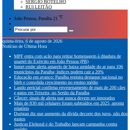
SÉRGIO BOTELHO
RUI LEITÃO
℃
João Pessoa, Paraíba
21
Switch
skin
Procurar
por
quinta-feira, 6 de agosto de 2026
Notícias de Última Hora
MPF entra com ação para retirar homenagem à ditadura de
quartel do Exército em João Pessoa (PB)
Inmet emite alerta amarelo de baixa umidade do ar para 106
municípios da Paraíba; índices podem cair a 20%
Educação em avanço: Paraíba registra destaque nacional no
Ideb e consolida crescimento no ensino médio
Laudo pericial confirma envenenamento de mais de 200 cães
e gatos em Teixeira, no Sertão da Paraíba
Câncer: sinais de alerta que nunca devem ser ignorados
Mais de 830 mil celulares foram subtraídos em 2025, aponta
relatório
Durigan diz que aumento da dívida decorre dos juros, não dos
gastos
Justiças Eleitoral e do Trabalho lançam campanha contra
assédio