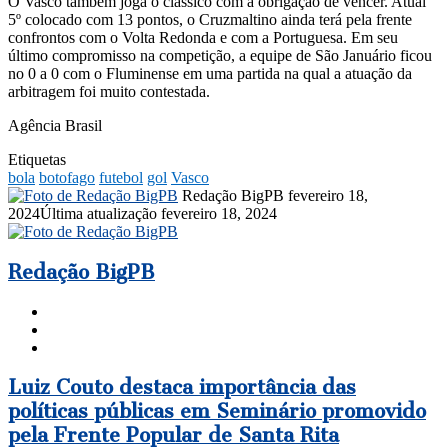
O Vasco também joga o clássico com a obrigação de vencer. Atual
5º colocado com 13 pontos, o Cruzmaltino ainda terá pela frente
confrontos com o Volta Redonda e com a Portuguesa. Em seu
último compromisso na competição, a equipe de São Januário ficou
no 0 a 0 com o Fluminense em uma partida na qual a atuação da
arbitragem foi muito contestada.
Agência Brasil
Etiquetas
bola
botofago
futebol
gol
Vasco
Mande
Redação BigPB
fevereiro 18,
um
2024
Última atualização fevereiro 18, 2024
e-
mail
Redação BigPB
Website
Facebook
Instagram
Luiz
Luiz Couto destaca importância das
Couto
políticas públicas em Seminário promovido
destaca
pela Frente Popular de Santa Rita
importância