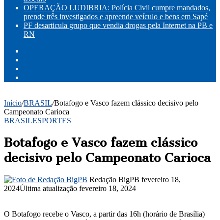
OPERAÇÃO LUDIBRIA: Polícia Civil cumpre mandados,
prende três investigados e apreende veículo e bens em Sapé
PF desarticula grupo que vendia drogas pela Internet na PB e
RN
Facebook
X
YouTube
Instagram
Início
/
BRASIL
/
Botafogo e Vasco fazem clássico decisivo pelo
Campeonato Carioca
BRASIL
ESPORTES
Botafogo e Vasco fazem clássico
decisivo pelo Campeonato Carioca
Mande
Redação BigPB
fevereiro 18,
um
2024
Última atualização fevereiro 18, 2024
e-
mail
O Botafogo recebe o Vasco, a partir das 16h (horário de Brasília)