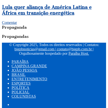
das
políticas
Lula
Lula quer aliança de América Latina e
públicas
quer
África em transição energética
em
aliança
Seminário
de
Comentar
promovido
América
Propaganda
pela
Latina
Frente
e
Propagandas
Popular
África
de
em
© Copyright 2025, Todos os direitos reservados | Contatos:
Santa
transição
bigpbnoticias@gmail.com
|
contato@bigpb.com.br
|
Rita
energética
Orgulhosamente hospedado por
Paraíba Host.
PARAÍBA
CAMPINA GRANDE
JOÃO PESSOA
BRASIL
ENTRETENIMENTO
ESPORTES
POLÍTICA
POLICIAL
COLUNISTAS
Facebook