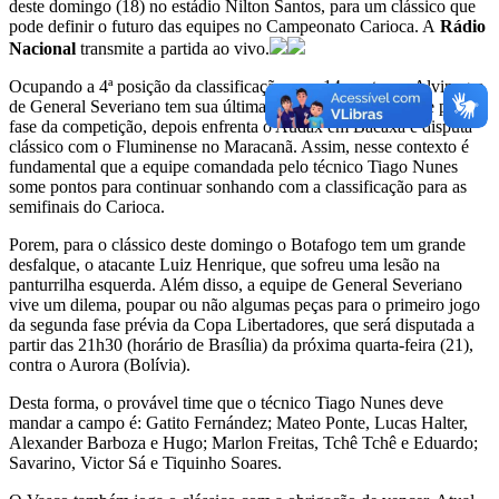
deste domingo (18) no estádio Nilton Santos, para um clássico que
pode definir o futuro das equipes no Campeonato Carioca. A
Rádio
Nacional
transmite a partida ao vivo.
Ocupando a 4ª posição da classificação com 14 pontos, o Alvinegro
de General Severiano tem sua última partida como mandante pela 1ª
fase da competição, depois enfrenta o Audax em Bacaxá e disputa
clássico com o Fluminense no Maracanã. Assim, nesse contexto é
fundamental que a equipe comandada pelo técnico Tiago Nunes
some pontos para continuar sonhando com a classificação para as
semifinais do Carioca.
Porem, para o clássico deste domingo o Botafogo tem um grande
desfalque, o atacante Luiz Henrique, que sofreu uma lesão na
panturrilha esquerda. Além disso, a equipe de General Severiano
vive um dilema, poupar ou não algumas peças para o primeiro jogo
da segunda fase prévia da Copa Libertadores, que será disputada a
partir das 21h30 (horário de Brasília) da próxima quarta-feira (21),
contra o Aurora (Bolívia).
Desta forma, o provável time que o técnico Tiago Nunes deve
mandar a campo é: Gatito Fernández; Mateo Ponte, Lucas Halter,
Alexander Barboza e Hugo; Marlon Freitas, Tchê Tchê e Eduardo;
Savarino, Victor Sá e Tiquinho Soares.