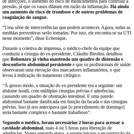
de infecções, o aumento do risco de medicamentos para controlar a
pressão, já que os vasos dilatam em razão da inflamação.
Há ainda
um aumento do risco de trombose e de outros problemas de
coagulação do sangue.
“Uma série de intercorrências que podem acontecer. Agora, todas as
medidas preventivas serão tomadas. Por isso, ele encontra-se na UTI
neste momento”, disse Echenique.
Durante a coletiva de imprensa, o médico-chefe da equipe que
conduziu a cirurgia do ex-presidente, Cláudio Birolini, detalhou
que
Bolsonaro já vinha mantendo um quadro de distensão e
desconforto abdominal persistente
e que os profissionais de saúde
observaram uma elevação dos marcadores inflamatórios, o que
levou à indicação do tratamento cirúrgico.
“À grosso modo, a situação do ex-presidente era a seguinte: um
abdome hostil, com múltiplas cirurgias prévias e aderências,
causando um quadro de obstrução intestinal. E uma parede
abdominal bastante danificada em função da facada e das cirurgias
prévias. Isso já nos antecipava que [o procedimento de domingo]
seria bastante complexo e bastante trabalhoso”.
Segundo o médico, foram necessárias 2 horas para acessar a
cavidade abdominal
, mais 4 ou 5 horas para liberação de
aderências. Numa segunda etapa, a equipe iniciou a reconstrução da