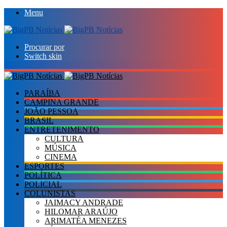
Menu
Procurar por
Switch skin
PARAÍBA
CAMPINA GRANDE
JOÃO PESSOA
BRASIL
ENTRETENIMENTO
CULTURA
MÚSICA
CINEMA
ESPORTES
POLÍTICA
POLICIAL
COLUNISTAS
JAIMACY ANDRADE
HILOMAR ARAÚJO
ARIMATÉA MENEZES