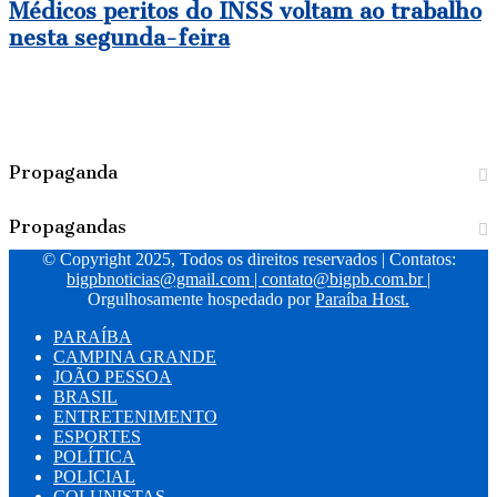
Médicos peritos do INSS voltam ao trabalho
nesta segunda-feira
Propaganda
Propagandas
© Copyright 2025, Todos os direitos reservados | Contatos:
bigpbnoticias@gmail.com
|
contato@bigpb.com.br
|
Orgulhosamente hospedado por
Paraíba Host.
PARAÍBA
CAMPINA GRANDE
JOÃO PESSOA
BRASIL
ENTRETENIMENTO
ESPORTES
POLÍTICA
POLICIAL
COLUNISTAS