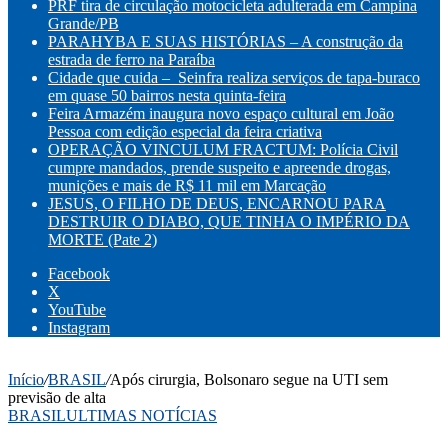
PRF tira de circulação motocicleta adulterada em Campina
Grande/PB
PARAHYBA E SUAS HISTÓRIAS – A construção da
estrada de ferro na Paraíba
Cidade que cuida – Seinfra realiza serviços de tapa-buraco
em quase 50 bairros nesta quinta-feira
Feira Armazém inaugura novo espaço cultural em João
Pessoa com edição especial da feira criativa
OPERAÇÃO VINCULUM FRACTUM: Polícia Civil
cumpre mandados, prende suspeito e apreende drogas,
munições e mais de R$ 11 mil em Marcação
JESUS, O FILHO DE DEUS, ENCARNOU PARA
DESTRUIR O DIABO, QUE TINHA O IMPÉRIO DA
MORTE (Pate 2)
Facebook
X
YouTube
Instagram
Início
/
BRASIL
/
Após cirurgia, Bolsonaro segue na UTI sem
previsão de alta
BRASIL
ULTIMAS NOTÍCIAS