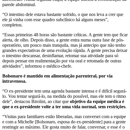
parede abdominal.
“O intestino dele estava bastante sofrido, o que nos leva a crer que
ele já vinha com esse quadro subclínico há alguns meses”,
completou.
“Essas primeiras 48 horas são bastante críticas. A gente tem que ficar
alerta, de olho. Depois disso, a gente entra numa outra fase de pós-
operatório, um pouco mais tranquila, mas já antecipo que não tenho
grandes expectativas de uma evolução rápida. A gente precisa deixar
o intestino descansar, desinflamar, retomar sua atividade para só
depois pensar em realimentação por via oral e retomada de outras
atividades”, informou o médico-chefe.
Bolsonaro é mantido em alimentação parenteral, por via
intravenosa.
“O ex-presidente tem uma agenda bastante intensa e é difícil segurá-
lo. Vou tentar segurá-lo, na medida do possível, mas ele tem o ritmo
dele”, destacou Birolini, ao citar que
objetivo da equipe médica é
que o ex-presidente volte a ter uma vida normal, sem restrições
.
“Visitas para familiares estão liberadas, mas conversei com a equipe
e com a Michelle [Bolsonaro, esposa do ex-presidente] para a gente
restringir ao máximo. Ele gosta muito de falar, conversar, e esse é o