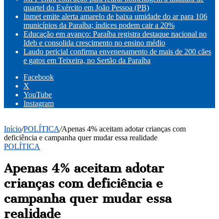
quartel do Exército em João Pessoa (PB)
Inmet emite alerta amarelo de baixa umidade do ar para 106
municípios da Paraíba; índices podem cair a 20%
Educação em avanço: Paraíba registra destaque nacional no
Ideb e consolida crescimento no ensino médio
Laudo pericial confirma envenenamento de mais de 200 cães
e gatos em Teixeira, no Sertão da Paraíba
Facebook
X
YouTube
Instagram
Início
/
POLÍTICA
/
Apenas 4% aceitam adotar crianças com
deficiência e campanha quer mudar essa realidade
POLÍTICA
Apenas 4% aceitam adotar
crianças com deficiência e
campanha quer mudar essa
realidade