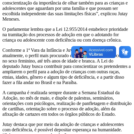
conscientização da importância de olhar também para as crianças e
adolescentes que aguardam por uma família e que possam ser
escolhida independente das suas limitações físicas”, explicou Jutay
Meneses.
O parlamentar lembra que a Lei 12.955/2014 estabelece prioridade
na tramitação dos processos de adoção em que o adotando for
criança ou adolescente com deficiência ou com doença crônica.
Conforme a 1ª Vara da Infância e Juventude de João Pessoa,
atualmente, o perfil mais procurado de crianças para adoção consiste
no sexo feminino, até três anos de idade e branca. A Lei do
deputado Jutay busca contribuir para conscientizar os pretendentes a
ampliarem o perfil para a adoção de crianças com outras raças,
etnias, idades, gênero e algum tipo de deficiência, e a partir disso
fazer a fila andar no Brasil e na Paraíba.
A campanha é realizada sempre durante a Semana Estadual da
Adoção, no mês de maio, e dispõe de palestras, seminários,
orientações com psicólogos, realização de panfletagem e distribuição
de cartilhas, orientação sobre o processo de adoção, além da
afixação de cartazes em todos os órgãos públicos do Estado.
Jutay destaca que por meio da adoção de crianças e adolescentes
com deficiência, é possível depositar esperança na humanidade.