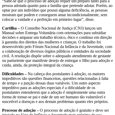
“Sabe-se que o processo de adoção requer um preparo tanto para a
pessoa adotada quanto para a família que pretende adotar. Porém, ao
optar por um indivíduo que possui alguma deficiência, as pessoas
mostram que podem e conseguem amar incondicionalmente, sem
colocar a vaidade e a perfeição em primeiro lugar”, disse.
Cartilha –
O Conselho Nacional de Justiça (CNJ) lançou um
Manual sobre Entrega Voluntária com orientações para subsidiar
decisões e amparar um trabalho técnico, ético e contínuo em direção
à garantia dos direitos das mulheres e crianças. O trabalho foi
desenvolvido pelo Fórum Nacional da Infância e da Juventude, com
a colaboração de diversos órgãos públicos e entidades da sociedade
civil. A resolução dispõe sobre o adequado atendimento de gestante
ou parturiente que manifeste desejo de entregar o filho para adoção e
cuida, ainda, da proteção integral da criança.
Dificuldades –
Na cabeça dos postulantes à adoção, os maiores
impeditivos são questões financeiras, questões relacionadas à falta
de tempo e a junção dessas duas variáveis. Um outro aspecto
impeditivo para as adoções especiais é a dificuldade de os
postulantes entenderem que a adoção é simplesmente uma outra
forma de tornar-se pai e mãe de um ser humano tão vulnerável e
suscetível a doenças e aos demais problemas quanto eles próprios.
Processo de adoção –
O processo de adoção é gratuito e deve ser
iniciado na Vara de Infância e Juventude mais próxima de sua