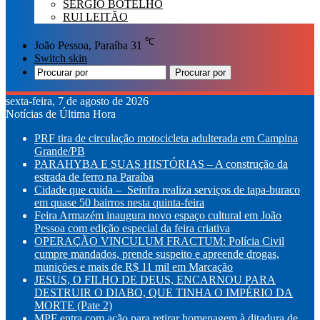
SÉRGIO BOTELHO
RUI LEITÃO
℃
João Pessoa, Paraíba
31
Switch skin
Procurar por
sexta-feira, 7 de agosto de 2026
Notícias de Última Hora
PRF tira de circulação motocicleta adulterada em Campina
Grande/PB
PARAHYBA E SUAS HISTÓRIAS – A construção da
estrada de ferro na Paraíba
Cidade que cuida – Seinfra realiza serviços de tapa-buraco
em quase 50 bairros nesta quinta-feira
Feira Armazém inaugura novo espaço cultural em João
Pessoa com edição especial da feira criativa
OPERAÇÃO VINCULUM FRACTUM: Polícia Civil
cumpre mandados, prende suspeito e apreende drogas,
munições e mais de R$ 11 mil em Marcação
JESUS, O FILHO DE DEUS, ENCARNOU PARA
DESTRUIR O DIABO, QUE TINHA O IMPÉRIO DA
MORTE (Pate 2)
MPF entra com ação para retirar homenagem à ditadura de