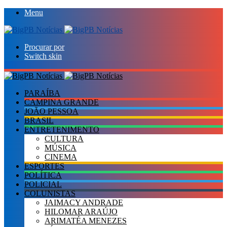
Menu
Procurar por
Switch skin
PARAÍBA
CAMPINA GRANDE
JOÃO PESSOA
BRASIL
ENTRETENIMENTO
CULTURA
MÚSICA
CINEMA
ESPORTES
POLÍTICA
POLICIAL
COLUNISTAS
JAIMACY ANDRADE
HILOMAR ARAÚJO
ARIMATÉA MENEZES