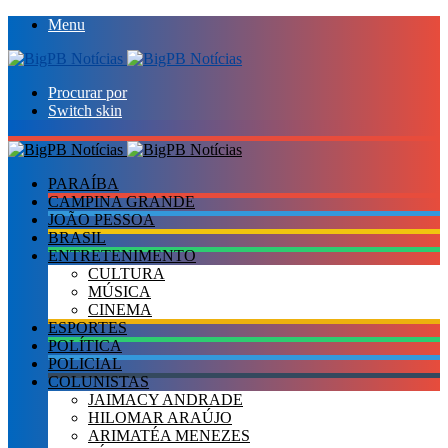
Menu
Procurar por
Switch skin
PARAÍBA
CAMPINA GRANDE
JOÃO PESSOA
BRASIL
ENTRETENIMENTO
CULTURA
MÚSICA
CINEMA
ESPORTES
POLÍTICA
POLICIAL
COLUNISTAS
JAIMACY ANDRADE
HILOMAR ARAÚJO
ARIMATÉA MENEZES