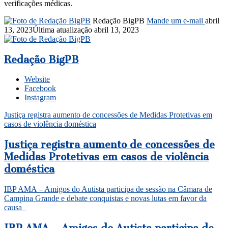
verificações médicas.
Redação BigPB
Mande um e-mail
abril
13, 2023
Última atualização abril 13, 2023
Redação BigPB
Website
Facebook
Instagram
Justiça registra aumento de concessões de Medidas Protetivas em
casos de violência doméstica
Justiça registra aumento de concessões de
Medidas Protetivas em casos de violência
doméstica
IBP AMA – Amigos do Autista participa de sessão na Câmara de
Campina Grande e debate conquistas e novas lutas em favor da
causa
IBP AMA – Amigos do Autista participa de