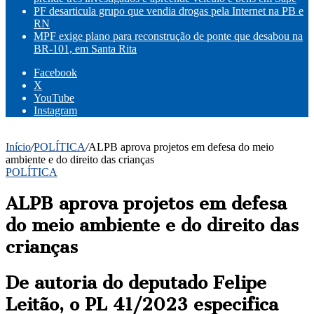
PF desarticula grupo que vendia drogas pela Internet na PB e
RN
MPF exige plano para reconstrução de ponte que desabou na
BR-101, em Santa Rita
Facebook
X
YouTube
Instagram
Início
/
POLÍTICA
/
ALPB aprova projetos em defesa do meio
ambiente e do direito das crianças
POLÍTICA
ALPB aprova projetos em defesa
do meio ambiente e do direito das
crianças
De autoria do deputado Felipe
Leitão, o PL 41/2023 especifica