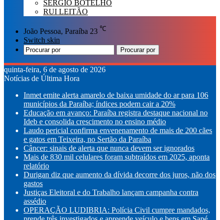
SÉRGIO BOTELHO
RUI LEITÃO
℃
João Pessoa, Paraíba
23
Switch skin
Procurar por
quinta-feira, 6 de agosto de 2026
Notícias de Última Hora
Inmet emite alerta amarelo de baixa umidade do ar para 106
municípios da Paraíba; índices podem cair a 20%
Educação em avanço: Paraíba registra destaque nacional no
Ideb e consolida crescimento no ensino médio
Laudo pericial confirma envenenamento de mais de 200 cães
e gatos em Teixeira, no Sertão da Paraíba
Câncer: sinais de alerta que nunca devem ser ignorados
Mais de 830 mil celulares foram subtraídos em 2025, aponta
relatório
Durigan diz que aumento da dívida decorre dos juros, não dos
gastos
Justiças Eleitoral e do Trabalho lançam campanha contra
assédio
OPERAÇÃO LUDIBRIA: Polícia Civil cumpre mandados,
prende três investigados e apreende veículo e bens em Sapé