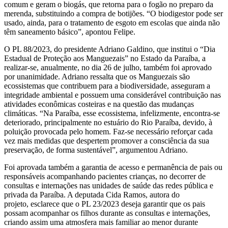
comum e geram o biogás, que retorna para o fogão no preparo da
merenda, substituindo a compra de botijões. “O biodigestor pode ser
usado, ainda, para o tratamento de esgoto em escolas que ainda não
têm saneamento básico”, apontou Felipe.
O PL 88/2023, do presidente Adriano Galdino, que institui o “Dia
Estadual de Proteção aos Manguezais” no Estado da Paraíba, a
realizar-se, anualmente, no dia 26 de julho, também foi aprovado
por unanimidade. Adriano ressalta que os Manguezais são
ecossistemas que contribuem para a biodiversidade, asseguram a
integridade ambiental e possuem uma considerável contribuição nas
atividades econômicas costeiras e na questão das mudanças
climáticas. “Na Paraíba, esse ecossistema, infelizmente, encontra-se
deteriorado, principalmente no estuário do Rio Paraíba, devido, à
poluição provocada pelo homem. Faz-se necessário reforçar cada
vez mais medidas que despertem promover a consciência da sua
preservação, de forma sustentável”, argumentou Adriano.
Foi aprovada também a garantia de acesso e permanência de pais ou
responsáveis acompanhando pacientes crianças, no decorrer de
consultas e internações nas unidades de saúde das redes pública e
privada da Paraíba. A deputada Cida Ramos, autora do
projeto, esclarece que o PL 23/2023 deseja garantir que os pais
possam acompanhar os filhos durante as consultas e internações,
criando assim uma atmosfera mais familiar ao menor durante