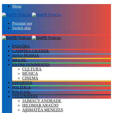
Menu
Procurar por
Switch skin
PARAÍBA
CAMPINA GRANDE
JOÃO PESSOA
BRASIL
ENTRETENIMENTO
CULTURA
MÚSICA
CINEMA
ESPORTES
POLÍTICA
POLICIAL
COLUNISTAS
JAIMACY ANDRADE
HILOMAR ARAÚJO
ARIMATÉA MENEZES