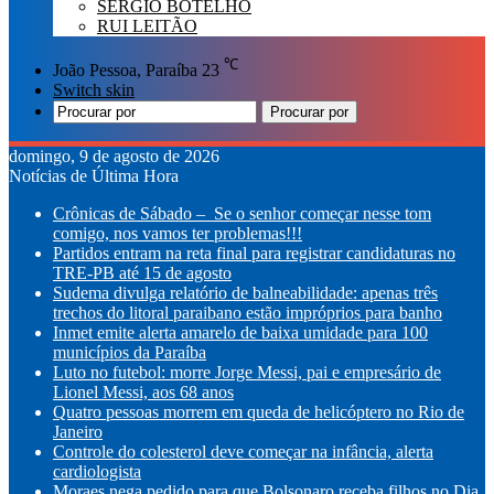
SÉRGIO BOTELHO
RUI LEITÃO
℃
João Pessoa, Paraíba
23
Switch skin
Procurar por
domingo, 9 de agosto de 2026
Notícias de Última Hora
Crônicas de Sábado – Se o senhor começar nesse tom
comigo, nos vamos ter problemas!!!
Partidos entram na reta final para registrar candidaturas no
TRE-PB até 15 de agosto
Sudema divulga relatório de balneabilidade: apenas três
trechos do litoral paraibano estão impróprios para banho
Inmet emite alerta amarelo de baixa umidade para 100
municípios da Paraíba
Luto no futebol: morre Jorge Messi, pai e empresário de
Lionel Messi, aos 68 anos
Quatro pessoas morrem em queda de helicóptero no Rio de
Janeiro
Controle do colesterol deve começar na infância, alerta
cardiologista
Moraes nega pedido para que Bolsonaro receba filhos no Dia