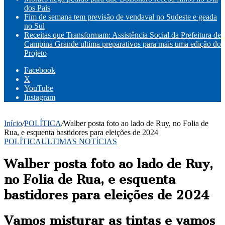
dos Pais
Fim de semana tem previsão de vendaval no Sudeste e geada
no Sul
Receitas que Transformam: Assistência Social da Prefeitura de
Campina Grande ultima preparativos para mais uma edição do
Projeto
Facebook
X
YouTube
Instagram
Início
/
POLÍTICA
/
Walber posta foto ao lado de Ruy, no Folia de
Rua, e esquenta bastidores para eleições de 2024
POLÍTICA
ULTIMAS NOTÍCIAS
Walber posta foto ao lado de Ruy,
no Folia de Rua, e esquenta
bastidores para eleições de 2024
Vamos misturar as tintas e vamos