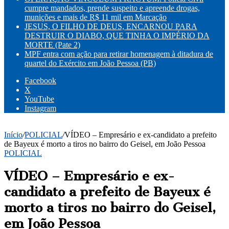
cumpre mandados, prende suspeito e apreende drogas,
munições e mais de R$ 11 mil em Marcação
JESUS, O FILHO DE DEUS, ENCARNOU PARA
DESTRUIR O DIABO, QUE TINHA O IMPÉRIO DA
MORTE (Pate 2)
MPF entra com ação para retirar homenagem à ditadura de
quartel do Exército em João Pessoa (PB)
Facebook
X
YouTube
Instagram
Início
/
POLICIAL
/
VÍDEO – Empresário e ex-candidato a prefeito
de Bayeux é morto a tiros no bairro do Geisel, em João Pessoa
POLICIAL
VÍDEO – Empresário e ex-
candidato a prefeito de Bayeux é
morto a tiros no bairro do Geisel,
em João Pessoa