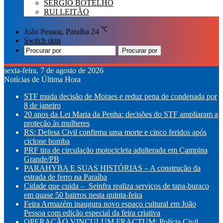
SÉRGIO BOTELHO
RUI LEITÃO
℃
João Pessoa, Paraíba
24
Switch skin
Procurar por
sexta-feira, 7 de agosto de 2026
Notícias de Última Hora
STF muda decisão de Moraes e reduz pena de condenada por
8 de janeiro
20 anos da Lei Maria da Penha: decisões do STF ampliaram a
proteção às mulheres
RS: Defesa Civil confirma uma morte e cinco feridos após
ciclone bomba
PRF tira de circulação motocicleta adulterada em Campina
Grande/PB
PARAHYBA E SUAS HISTÓRIAS – A construção da
estrada de ferro na Paraíba
Cidade que cuida – Seinfra realiza serviços de tapa-buraco
em quase 50 bairros nesta quinta-feira
Feira Armazém inaugura novo espaço cultural em João
Pessoa com edição especial da feira criativa
OPERAÇÃO VINCULUM FRACTUM: Polícia Civil