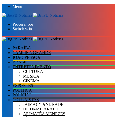
Menu
Procurar por
Switch skin
PARAÍBA
CAMPINA GRANDE
JOÃO PESSOA
BRASIL
ENTRETENIMENTO
CULTURA
MÚSICA
CINEMA
ESPORTES
POLÍTICA
POLICIAL
COLUNISTAS
JAIMACY ANDRADE
HILOMAR ARAÚJO
ARIMATÉA MENEZES