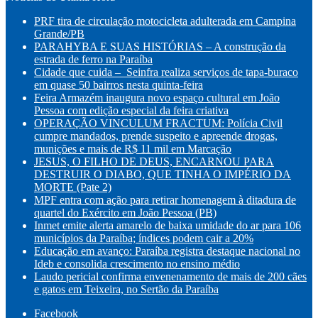
PRF tira de circulação motocicleta adulterada em Campina
Grande/PB
PARAHYBA E SUAS HISTÓRIAS – A construção da
estrada de ferro na Paraíba
Cidade que cuida – Seinfra realiza serviços de tapa-buraco
em quase 50 bairros nesta quinta-feira
Feira Armazém inaugura novo espaço cultural em João
Pessoa com edição especial da feira criativa
OPERAÇÃO VINCULUM FRACTUM: Polícia Civil
cumpre mandados, prende suspeito e apreende drogas,
munições e mais de R$ 11 mil em Marcação
JESUS, O FILHO DE DEUS, ENCARNOU PARA
DESTRUIR O DIABO, QUE TINHA O IMPÉRIO DA
MORTE (Pate 2)
MPF entra com ação para retirar homenagem à ditadura de
quartel do Exército em João Pessoa (PB)
Inmet emite alerta amarelo de baixa umidade do ar para 106
municípios da Paraíba; índices podem cair a 20%
Educação em avanço: Paraíba registra destaque nacional no
Ideb e consolida crescimento no ensino médio
Laudo pericial confirma envenenamento de mais de 200 cães
e gatos em Teixeira, no Sertão da Paraíba
Facebook