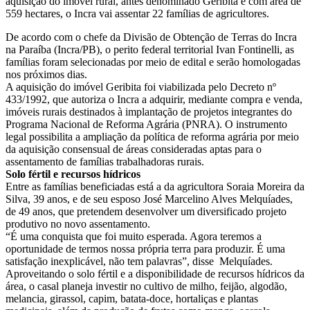
aquisição do imóvel rural, antes denominado Geribita e com área de
559 hectares, o Incra vai assentar 22 famílias de agricultores.
De acordo com o chefe da Divisão de Obtenção de Terras do Incra
na Paraíba (Incra/PB), o perito federal territorial Ivan Fontinelli, as
famílias foram selecionadas por meio de edital e serão homologadas
nos próximos dias.
A aquisição do imóvel Geribita foi viabilizada pelo Decreto nº
433/1992, que autoriza o Incra a adquirir, mediante compra e venda,
imóveis rurais destinados à implantação de projetos integrantes do
Programa Nacional de Reforma Agrária (PNRA). O instrumento
legal possibilita a ampliação da política de reforma agrária por meio
da aquisição consensual de áreas consideradas aptas para o
assentamento de famílias trabalhadoras rurais.
Solo fértil e recursos hídricos
Entre as famílias beneficiadas está a da agricultora Soraia Moreira da
Silva, 39 anos, e de seu esposo José Marcelino Alves Melquíades,
de 49 anos, que pretendem desenvolver um diversificado projeto
produtivo no novo assentamento.
“É uma conquista que foi muito esperada. Agora teremos a
oportunidade de termos nossa própria terra para produzir. É uma
satisfação inexplicável, não tem palavras”, disse Melquíades.
Aproveitando o solo fértil e a disponibilidade de recursos hídricos da
área, o casal planeja investir no cultivo de milho, feijão, algodão,
melancia, girassol, capim, batata-doce, hortaliças e plantas