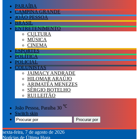
PARAÍBA
CAMPINA GRANDE
JOÃO PESSOA
BRASIL
ENTRETENIMENTO
CULTURA
MÚSICA
CINEMA
ESPORTES
POLÍTICA
POLICIAL
COLUNISTAS
JAIMACY ANDRADE
HILOMAR ARAÚJO
ARIMATÉA MENEZES
SÉRGIO BOTELHO
RUI LEITÃO
℃
João Pessoa, Paraíba
30
Switch skin
Procurar por
sexta-feira, 7 de agosto de 2026
Notícias de Última Hora