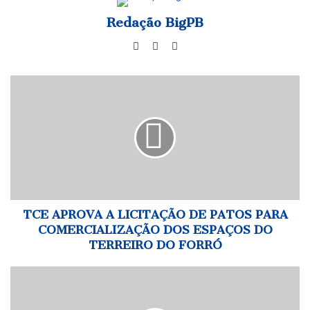
Redação BigPB
Website
Facebook
Instagram
TCE
APROVA
A
LICITAÇÃO
DE
PATOS
PARA
COMERCIALIZAÇÃO
DOS
ESPAÇOS
TCE APROVA A LICITAÇÃO DE PATOS PARA
DO
COMERCIALIZAÇÃO DOS ESPAÇOS DO
TERREIRO
TERREIRO DO FORRÓ
DO
FORRÓ
ALPB
mantém
aprovação