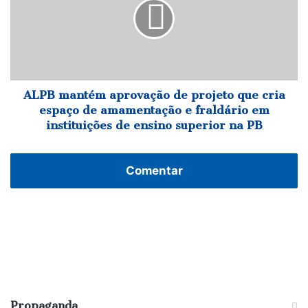
de
projeto
que
cria
espaço
de
amamentação
ALPB mantém aprovação de projeto que cria
e
espaço de amamentação e fraldário em
fraldário
instituições de ensino superior na PB
em
instituições
de
Comentar
ensino
superior
na
PB
Propaganda